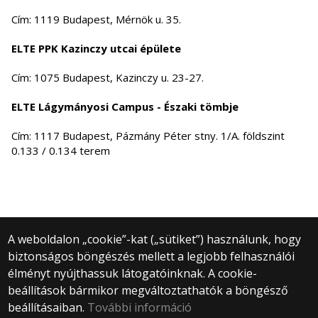
Cím: 1119 Budapest, Mérnök u. 35.
ELTE PPK Kazinczy utcai épülete
Cím: 1075 Budapest, Kazinczy u. 23-27.
ELTE Lágymányosi Campus - Északi tömbje
Cím: 1117 Budapest, Pázmány Péter stny. 1/A. földszint
0.133 / 0.134 terem
A weboldalon „cookie”-kat („sütiket”) használunk, hogy
biztonságos böngészés mellett a legjobb felhasználói
© 2025 Eötvös Loránd Tudományegyetem
élményt nyújthassuk látogatóinknak. A cookie-
Minden jog fenntartva.
beállítások bármikor megváltoztathatók a böngésző
1053 Budapest, Egyetem tér 1–3.
Központi telefonszám: +36 1 411 6500
beállításaiban.
További információ