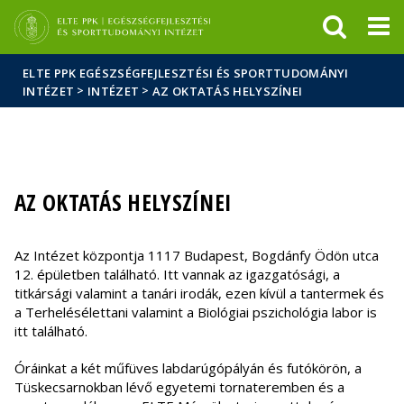
Események
ELTE a
Hírek
sajtóban
ELTE PPK EGÉSZSÉGFEJLESZTÉSI ÉS SPORTTUDOMÁNYI
>
>
INTÉZET
INTÉZET
AZ OKTATÁS HELYSZÍNEI
AZ OKTATÁS HELYSZÍNEI
Az Intézet központja 1117 Budapest, Bogdánfy Ödön utca
12. épületben található. Itt vannak az igazgatósági, a
titkársági valamint a tanári irodák, ezen kívül a tantermek és
a Terhelésélettani valamint a Biológiai pszichológia labor is
itt található.
Óráinkat a két műfüves labdarúgópályán és futókörön, a
Tüskecsarnokban lévő egyetemi tornateremben és a