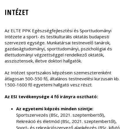
INTÉZET
Az ELTE PPK Egészségfejlesztési és Sporttudományi
Intézete a sport- és testkulturális oktatás budapesti
szervezeti egysége. Munkatársai testnevelő tanárok,
gazdaságtudományi, sporttudományi, pszichológiai és
élettudományi végzettséggel rendelkező oktatók,
asszisztensek, illetve doktori hallgatók.
Az Intézet sportszakos képzésein szemeszterenként
átlagosan 500-550 fő, általános testnevelési kurzusain kb.
1500-1600 fő egyetemi hallgató vesz részt.
Az ESI tevékenysége 4 fő irányra osztható:
Az egyetemi képzés minden szintje:
Sportszervezés (BSc, 2021. szeptembertől),
Rekreáció és életmód (BSc, 2021. szeptembertől),
Sport- és rekreációszervező alapképzés (BSc, kifutó