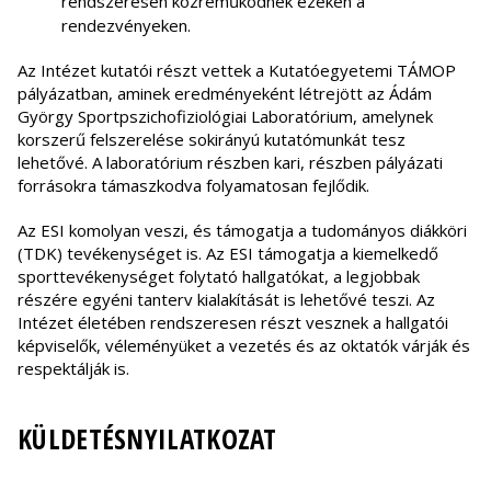
rendszeresen közreműködnek ezeken a
rendezvényeken.
Az Intézet kutatói részt vettek a Kutatóegyetemi TÁMOP
pályázatban, aminek eredményeként létrejött az Ádám
György Sportpszichofiziológiai Laboratórium, amelynek
korszerű felszerelése sokirányú kutatómunkát tesz
lehetővé. A laboratórium részben kari, részben pályázati
forrásokra támaszkodva folyamatosan fejlődik.
Az ESI komolyan veszi, és támogatja a tudományos diákköri
(TDK) tevékenységet is. Az ESI támogatja a kiemelkedő
sporttevékenységet folytató hallgatókat, a legjobbak
részére egyéni tanterv kialakítását is lehetővé teszi. Az
Intézet életében rendszeresen részt vesznek a hallgatói
képviselők, véleményüket a vezetés és az oktatók várják és
respektálják is.
KÜLDETÉSNYILATKOZAT