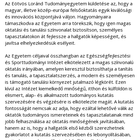
Az Eötvös Loránd Tudományegyetem küldetése az, hogy a
magyar, illetve közép-európai felsőoktatás egyik kiválósági
és innovációs központjává váljon. Hagyományaira
támaszkodva az Egyetem arra törekszik, hogy igen magas
oktatási és tanulási színvonalat biztosítson, személyes
tapasztalatokon át fejlessze a hallgatók képességeit, és
javítsa elhelyezkedésük esélyeit.
Az Egyetem céljaival összhangban az Egészségfejlesztési
és Sporttudományi Intézet elkötelezett a magas színvonalú
oktatás irányában, amelyen keresztül biztosíthatja a tanítás
és tanulás, a tapasztalatszerzés, a modern és személyesen
is támogató tanulási környezet jutalmazó légkörét. Ezen
kívül az Intézet kiemelkedő minőségű, itthon és külföldön is
elismert, alap- és alkalmazott tudományos kutatás
szervezésére és végzésére is elkötelezte magát. A kutatás
fontosságát nemcsak az adja, hogy ezáltal lehetővé válik az
oktatók tudományos ismereteinek és tapasztalatainak mind
jobb felhasználása az oktatás minőségének javításában,
hanem az is, hogy a hallgatók első kézből szerezhetnek
gyakorlatot a kutatás szervezésében és lebonyolításában,