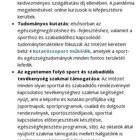
kedvezményes szolgáltatási díj ellenében. A pandémia
megjelenésével online kurzusok is kifejlesztésre
kerültek.
Tudományos kutatás:
elsősorban az
egészségmegőrzéshez és -fejlesztéshez, valamint a
sporthoz és szabadidőhöz kapcsolódó
tudományterületekre fókuszál. Az Intézet keretein
belül
4 kutatócsoport működik
, amelyek a sport-
és egészségtudományok minden fontos területét
lefedik.
Az egyetemen folyó sport és szabadidős
tevékenység szakmai támogatása:
Az Intézet
minden olyan sporttal és szabadidős rendezvénnyel
kapcsolatos tevékenységhez szakmai segítséget
nyújt, ami a képzési és kutatási profiljába vág
(sportnapok, sportprogramok, családi és dolgozói
rendezvények, sportösztöndíjasok, sporttal
kapcsolatos előterjesztések készítése,
egészségfejlesztési programok, stb). Az oktatók által
nyújtott szakmai támogatás mellett hallgatóink is