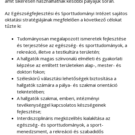
amit sikeresen használhatnak későbbi pályájuk során.
Az Egészségfejlesztési és Sporttudományi Intézet sajátos
oktatási stratégiájának megfelelően a következő célokat
tűzte ki:
Tudományosan megalapozott ismeretek fejlesztése
és terjesztése az egészség- és sporttudományok, a
rekreáció, illetve a testkultúra területén;
A hallgatók magas színvonalú elméleti és gyakorlati
képzése az említett területeken alap-, mester- és
doktori fokon;
Széleskörű választási lehetőségek biztosítása a
hallgatók számára a pálya- és szakmai orientáció
tekintetében;
A hallgatók szakmai, emberi, intézményi
tevékenységgel kapcsolatos készségeinek
fejlesztése;
Interdiszciplináris megközelítés kialakítása az
egészség- és sporttudományok, a sport-
menedzsment, a rekreáció és szabadidős