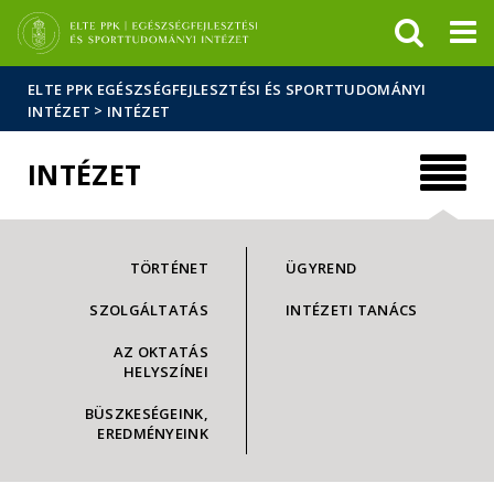
Események
ELTE a
Hírek
sajtóban
ELTE PPK EGÉSZSÉGFEJLESZTÉSI ÉS SPORTTUDOMÁNYI
>
INTÉZET
INTÉZET
INTÉZET
TÖRTÉNET
ÜGYREND
SZOLGÁLTATÁS
INTÉZETI TANÁCS
AZ OKTATÁS
HELYSZÍNEI
BÜSZKESÉGEINK,
EREDMÉNYEINK