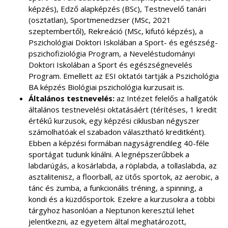
képzés), Edző alapképzés (BSc), Testnevelő tanári
(osztatlan), Sportmenedzser (MSc, 2021
szeptembertől), Rekreáció (MSc, kifutó képzés), a
Pszichológiai Doktori Iskolában a Sport- és egészség-
pszichofiziológia Program, a Neveléstudományi
Doktori Iskolában a Sport és egészségnevelés
Program. Emellett az ESI oktatói tartják a Pszichológia
BA képzés Biológiai pszichológia kurzusait is.
Általános testnevelés:
az Intézet felelős a hallgatók
általános testnevelési oktatásáért (térítéses, 1 kredit
értékű kurzusok, egy képzési ciklusban négyszer
számolhatóak el szabadon választható kreditként).
Ebben a képzési formában nagyságrendileg 40-féle
sportágat tudunk kínálni. A legnépszerűbbek a
labdarúgás, a kosárlabda, a röplabda, a tollaslabda, az
asztalitenisz, a floorball, az ütős sportok, az aerobic, a
tánc és zumba, a funkcionális tréning, a spinning, a
kondi és a küzdősportok. Ezekre a kurzusokra a többi
tárgyhoz hasonlóan a Neptunon keresztül lehet
jelentkezni, az egyetem által meghatározott,