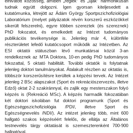
elhivatott közösség, amiben „régiek” és „újak” harmonikusan
tudnak együtt dolgozni. Igen gyorsan kiteljesedett a
kutatómunka, létrejött az Ádám György Sportpszichofiziológiai
Laboratórium (melyet pályázatok révén korszerű eszközökkel
sikerült felszerelni), egyre többen szereztek (és szereznek)
PhD fokozatot, és emelkedett az Intézet tudományos
publikációs tevékenysége is. Jelenleg már 4, különféle
részterületet lefedő kutatócsoport működik az Intézetben. Az
ESI oktatói státuszban lévő munkatársai közül 3-an
rendelkeznek az MTA Doktora, 10-en pedig PhD tudományos
fokozattal, 5 oktató habilitált. További oktatók is folytatnak
jelenleg doktori tanulmányokat. Átalakult részben az oktatás is,
többször korszerűsítésre kerültek a képzési tervek. Az Intézet
jelenleg 2 BSc alapszakot (Sport és rekreációszervezés, illetve
Edző) oktat 2-2 szakiránnyal, és zajlik egy mesterszakon folyó
képzés is (Rekreáció MSc). A képzés harmadik fokozatában
két doktori iskolában fut doktori programunk (Sport és
Egészségpszichofiziológia /PDI/, illetve Sport és
Egészségnevelés /NDI/). Az intézet jelenleg több, mint 600
hallgató szakos képzéséért felelős, de ellátja az Általános
testnevelés tárgy oktatását is szemeszterenként 700-900
hallgatóval.