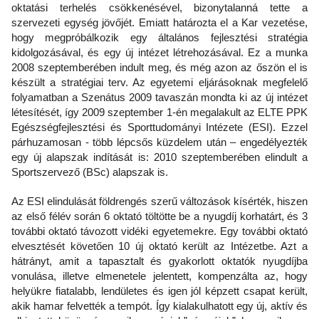
oktatási terhelés csökkenésével, bizonytalanná tette a
szervezeti egység jövőjét. Emiatt határozta el a Kar vezetése,
hogy megpróbálkozik egy általános fejlesztési stratégia
kidolgozásával, és egy új intézet létrehozásával. Ez a munka
2008 szeptemberében indult meg, és még azon az őszön el is
készült a stratégiai terv. Az egyetemi eljárásoknak megfelelő
folyamatban a Szenátus 2009 tavaszán mondta ki az új intézet
létesítését, így 2009 szeptember 1-én megalakult az ELTE PPK
Egészségfejlesztési és Sporttudományi Intézete (ESI). Ezzel
párhuzamosan - több lépcsős küzdelem után – engedélyezték
egy új alapszak indítását is: 2010 szeptemberében elindult a
Sportszervező (BSc) alapszak is.
Az ESI elindulását földrengés szerű változások kísérték, hiszen
az első félév során 6 oktató töltötte be a nyugdíj korhatárt, és 3
további oktató távozott vidéki egyetemekre. Egy további oktató
elvesztését követően 10 új oktató került az Intézetbe. Azt a
hátrányt, amit a tapasztalt és gyakorlott oktatók nyugdíjba
vonulása, illetve elmenetele jelentett, kompenzálta az, hogy
helyükre fiatalabb, lendületes és igen jól képzett csapat került,
akik hamar felvették a tempót. Így kialakulhatott egy új, aktív és