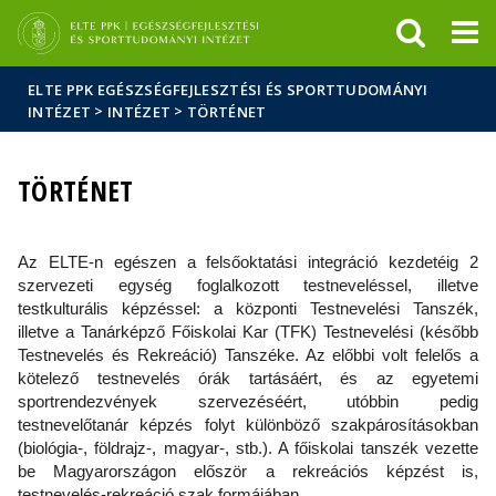
Események
ELTE a
Hírek
sajtóban
ELTE PPK EGÉSZSÉGFEJLESZTÉSI ÉS SPORTTUDOMÁNYI
>
>
INTÉZET
INTÉZET
TÖRTÉNET
TÖRTÉNET
Az ELTE-n egészen a felsőoktatási integráció kezdetéig 2
szervezeti egység foglalkozott testneveléssel, illetve
testkulturális képzéssel: a központi Testnevelési Tanszék,
illetve a Tanárképző Főiskolai Kar (TFK) Testnevelési (később
Testnevelés és Rekreáció) Tanszéke. Az előbbi volt felelős a
kötelező testnevelés órák tartásáért, és az egyetemi
sportrendezvények szervezéséért, utóbbin pedig
testnevelőtanár képzés folyt különböző szakpárosításokban
(biológia-, földrajz-, magyar-, stb.). A főiskolai tanszék vezette
be Magyarországon először a rekreációs képzést is,
testnevelés-rekreáció szak formájában.