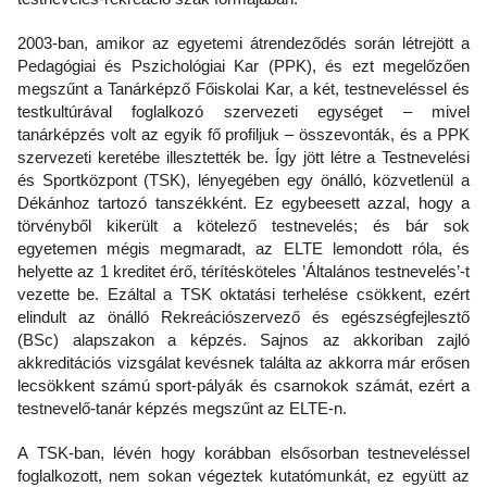
2003-ban, amikor az egyetemi átrendeződés során létrejött a
Pedagógiai és Pszichológiai Kar (PPK), és ezt megelőzően
megszűnt a Tanárképző Főiskolai Kar, a két, testneveléssel és
testkultúrával foglalkozó szervezeti egységet – mivel
tanárképzés volt az egyik fő profiljuk – összevonták, és a PPK
szervezeti keretébe illesztették be. Így jött létre a Testnevelési
és Sportközpont (TSK), lényegében egy önálló, közvetlenül a
Dékánhoz tartozó tanszékként. Ez egybeesett azzal, hogy a
törvényből kikerült a kötelező testnevelés; és bár sok
egyetemen mégis megmaradt, az ELTE lemondott róla, és
helyette az 1 kreditet érő, térítésköteles ’Általános testnevelés’-t
vezette be. Ezáltal a TSK oktatási terhelése csökkent, ezért
elindult az önálló Rekreációszervező és egészségfejlesztő
(BSc) alapszakon a képzés. Sajnos az akkoriban zajló
akkreditációs vizsgálat kevésnek találta az akkorra már erősen
lecsökkent számú sport-pályák és csarnokok számát, ezért a
testnevelő-tanár képzés megszűnt az ELTE-n.
A TSK-ban, lévén hogy korábban elsősorban testneveléssel
foglalkozott, nem sokan végeztek kutatómunkát, ez együtt az