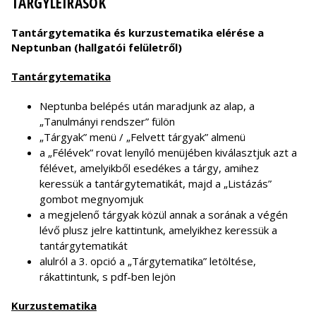
TÁRGYLEÍRÁSOK
Tantárgytematika és kurzustematika elérése a
Neptunban (hallgatói felületről)
Tantárgytematika
Neptunba belépés után maradjunk az alap, a
„Tanulmányi rendszer” fülön
„Tárgyak” menü / „Felvett tárgyak” almenü
a „Félévek” rovat lenyíló menüjében kiválasztjuk azt a
félévet, amelyikből esedékes a tárgy, amihez
keressük a tantárgytematikát, majd a „Listázás”
gombot megnyomjuk
a megjelenő tárgyak közül annak a sorának a végén
lévő plusz jelre kattintunk, amelyikhez keressük a
tantárgytematikát
alulról a 3. opció a „Tárgytematika” letöltése,
rákattintunk, s pdf-ben lejön
Kurzustematika