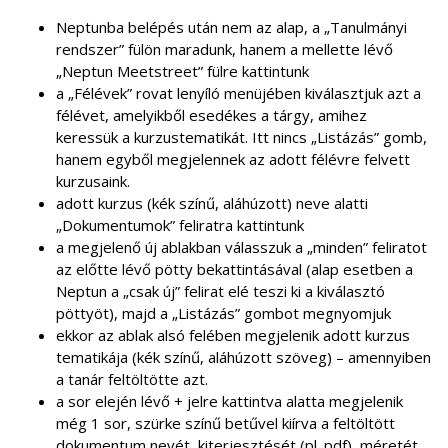
Neptunba belépés után nem az alap, a „Tanulmányi
rendszer” fülön maradunk, hanem a mellette lévő
„Neptun Meetstreet” fülre kattintunk
a „Félévek” rovat lenyíló menüjében kiválasztjuk azt a
félévet, amelyikből esedékes a tárgy, amihez
keressük a kurzustematikát. Itt nincs „Listázás” gomb,
hanem egyből megjelennek az adott félévre felvett
kurzusaink.
adott kurzus (kék színű, aláhúzott) neve alatti
„Dokumentumok” feliratra kattintunk
a megjelenő új ablakban válasszuk a „minden” feliratot
az előtte lévő pötty bekattintásával (alap esetben a
Neptun a „csak új” felirat elé teszi ki a kiválasztó
pöttyöt), majd a „Listázás” gombot megnyomjuk
ekkor az ablak alsó felében megjelenik adott kurzus
tematikája (kék színű, aláhúzott szöveg) – amennyiben
a tanár feltöltötte azt.
a sor elején lévő + jelre kattintva alatta megjelenik
még 1 sor, szürke színű betűvel kiírva a feltöltött
dokumentum nevét, kiterjesztését (pl. pdf), méretét,