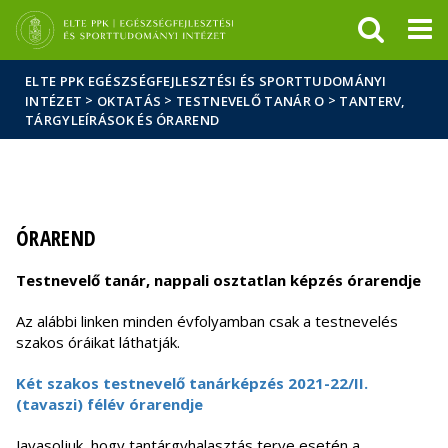
Események
ELTE a
Hírek
sajtóban
ELTE PPK EGÉSZSÉGFEJLESZTÉSI ÉS SPORTTUDOMÁNYI
>
>
>
INTÉZET
OKTATÁS
TESTNEVELŐ TANÁR O
TANTERV,
TÁRGYLEÍRÁSOK ÉS ÓRAREND
ÓRAREND
Testnevelő tanár, nappali osztatlan képzés órarendje
Az alábbi linken minden évfolyamban csak a testnevelés
szakos óráikat láthatják.
Két szakos testnevelő tanárképzés 2021-22/II.
(tavaszi) félév órarendje
Javasoljuk, hogy tantárgyhalasztás terve esetén a