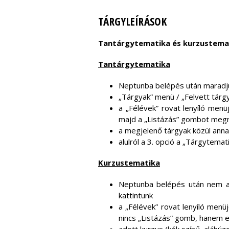
TÁRGYLEÍRÁSOK
Tantárgytematika és kurzustemati
Tantárgytematika
Neptunba belépés után maradjun
„Tárgyak” menü / „Felvett tárg
a „Félévek” rovat lenyíló menü
majd a „Listázás” gombot meg
a megjelenő tárgyak közül annak
alulról a 3. opció a „Tárgytemati
Kurzustematika
Neptunba belépés után nem az
kattintunk
a „Félévek” rovat lenyíló menü
nincs „Listázás” gomb, hanem e