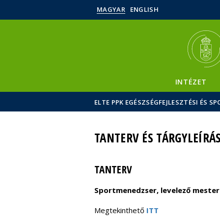
MAGYAR
ENGLISH
INTÉZET
ELTE PPK EGÉSZSÉGFEJLESZTÉSI ÉS 
TANTERV ÉS TÁRGYLEÍRÁ
TANTERV
Sportmenedzser,
levelező meste
Megtekinthető
ITT