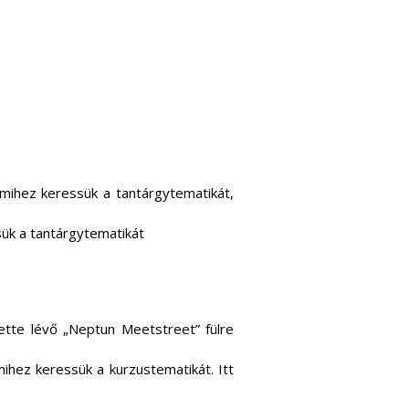
amihez keressük a tantárgytematikát,
sük a tantárgytematikát
tte lévő „Neptun Meetstreet” fülre
mihez keressük a kurzustematikát. Itt