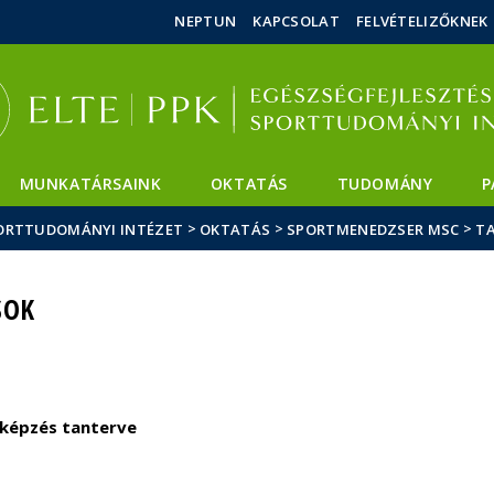
Események
ELTE a
Hírek
NEPTUN
KAPCSOLAT
FELVÉTELIZŐKNEK
sajtóban
MUNKATÁRSAINK
OKTATÁS
TUDOMÁNY
P
>
>
>
SPORTTUDOMÁNYI INTÉZET
OKTATÁS
SPORTMENEDZSER MSC
TA
SOK
rképzés
tanterve