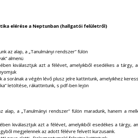
ka elérése a Neptunban (hallgatói felületről)
k az alap, a „Tanulmányi rendszer” fülön
yak” almenü
jében kiválasztjuk azt a félévet, amelyikből esedékes a tárgy, 
nyomjuk
 a sorának a végén lévő plusz jelre kattintunk, amelyikhez keres
ka” letöltése, rákattintunk, s pdf-ben lejön
 alap, a „Tanulmányi rendszer” fülön maradunk, hanem a melle
jében kiválasztjuk azt a félévet, amelyikből esedékes a tárgy, a
gyből megjelennek az adott félévre felvett kurzusaink.