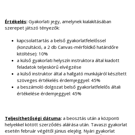
Értékelés
:
Gyakorlati jegy, amelynek kialakításában
szerepet játszó tényezők:
kapcsolattartás a belső gyakorlatfelelőssel
(konzultáció, a 2 db Canvas-mérföldkő határidőre
kitöltése): 10%
a külső gyakorlati helyszín instruktora által kiadott
feladatok teljeskörű elvégzése
a külső instruktor által a hallgató munkájáról készített
szöveges értékelés érdemjeggyel: 45%
a beszámoló dolgozat belső gyakorlatfelelős általi
értékelése érdemjeggyel: 45%
Teljesíthetőségi dátuma
:
a beosztás után a központi
helyekkel kötött szerződés aláírása után. Tavaszi gyakorlat
esetén február végétől június elejéig. Nyári gyakorlat