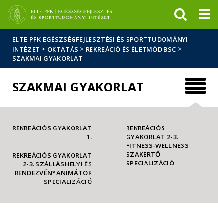
Események
ELTE a
Hírek
sajtóban
ELTE PPK EGÉSZSÉGFEJLESZTÉSI ÉS SPORTTUDOMÁNYI
>
>
>
INTÉZET
OKTATÁS
REKREÁCIÓ ÉS ÉLETMÓD BSC
SZAKMAI GYAKORLAT
SZAKMAI GYAKORLAT
REKREÁCIÓS GYAKORLAT
REKREÁCIÓS
1.
GYAKORLAT 2-3.
FITNESS-WELLNESS
SZAKÉRTŐ
REKREÁCIÓS GYAKORLAT
SPECIALIZÁCIÓ
2-3. SZÁLLÁSHELYI ÉS
RENDEZVÉNYANIMÁTOR
SPECIALIZÁCIÓ