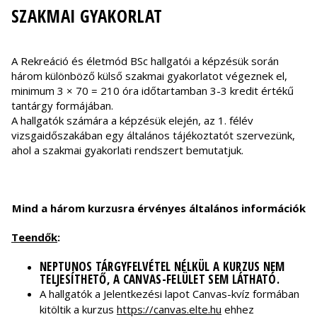
SZAKMAI GYAKORLAT
A Rekreáció és életmód BSc hallgatói a képzésük során
három különböző külső szakmai gyakorlatot végeznek el,
minimum 3 × 70 = 210 óra időtartamban 3-3 kredit értékű
tantárgy formájában.
A hallgatók számára a képzésük elején, az 1. félév
vizsgaidőszakában egy általános tájékoztatót szervezünk,
ahol a szakmai gyakorlati rendszert bemutatjuk.
Mind a három kurzusra érvényes általános információk
Teendők
:
NEPTUNOS TÁRGYFELVÉTEL NÉLKÜL A KURZUS NEM
TELJESÍTHETŐ, A CANVAS-FELÜLET SEM LÁTHATÓ.
A hallgatók a Jelentkezési lapot Canvas-kvíz formában
kitöltik a kurzus
https://canvas.elte.hu
ehhez