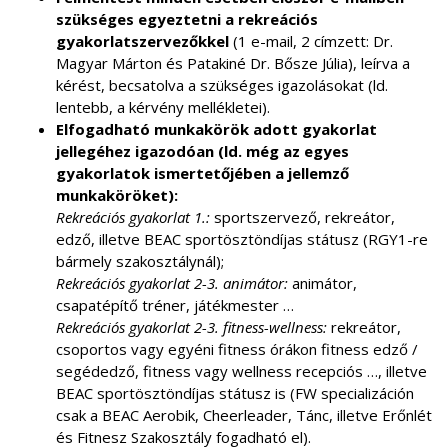
szükséges egyeztetni a rekreációs
gyakorlatszervezőkkel
(1 e-mail, 2 címzett: Dr.
Magyar Márton és Patakiné Dr. Bősze Júlia), leírva a
kérést, becsatolva a szükséges igazolásokat (ld.
lentebb, a kérvény mellékletei).
Elfogadható munkakörök adott gyakorlat
jellegéhez igazodóan (ld. még az egyes
gyakorlatok ismertetőjében a jellemző
munkaköröket):
Rekreációs gyakorlat 1.:
sportszervező, rekreátor,
edző, illetve BEAC sportösztöndíjas státusz (RGY1-re
bármely szakosztálynál);
Rekreációs gyakorlat 2-3. animátor:
animátor,
csapatépítő tréner, játékmester …
Rekreációs gyakorlat 2-3. fitness-wellness:
rekreátor,
csoportos vagy egyéni fitness órákon fitness edző /
segédedző, fitness vagy wellness recepciós …, illetve
BEAC sportösztöndíjas státusz is (FW specializáción
csak a BEAC Aerobik, Cheerleader, Tánc, illetve Erőnlét
és Fitnesz Szakosztály fogadható el).