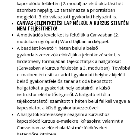
kapcsolódó felületén (2. modul) az első oktatási hét
szombati napjáig. Ez tartalmazza a prioritásban
megjelölt, 3 db választott gyakorlati helyszínt is.
CANVAS-JELENTKEZÉSI LAP NÉLKÜL A KURZUS SZINTÉN
NEM TELJESÍTHETŐ!
A motivációs leveleiket is feltöltik a Canvasban (2.
modulban ugrópont) Word fájlban arcképpel.
A beadást követő 1 héten belül a belső
gyakorlatszervezők elbírálják a jelentkezéseket, s
hirdetmény formájában tájékoztatják a hallgatókat
(Canvasban a kurzus felületén a 3. modulban). Továbbá
e-mailben értesíti az adott gyakorlati helyhez kijelölt
belső gyakorlatfelelős tanár az oda beosztott
hallgatókat a gyakorlati hely adatairól, a külső
instruktor elérhetőségeiről. A hallgató ettől a
tájékoztatástól számított 1 héten belül fel kell vegye a
kapcsolatot a külső gyakorlatvezetővel!
A hallgatók kötelessége reagálni a kurzushoz
kapcsolódó kurzus e-mailekre, kiírásokra; valamint a
Canvasban az előrehaladási mérföldköveket
határidőre kitölteni.