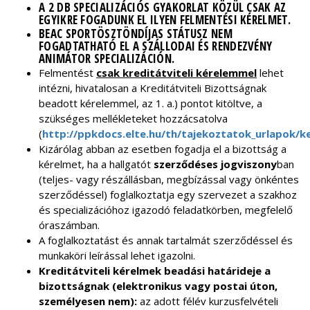
A 2 DB SPECIALIZÁCIÓS GYAKORLAT KÖZÜL CSAK AZ
EGYIKRE FOGADUNK EL ILYEN FELMENTÉSI KÉRELMET.
BEAC SPORTÖSZTÖNDÍJAS STÁTUSZ NEM
FOGADTATHATÓ EL A SZÁLLODAI ÉS RENDEZVÉNY
ANIMÁTOR SPECIALIZÁCIÓN.
Felmentést
csak kreditátviteli kérelemmel
lehet
intézni, hivatalosan a Kreditátviteli Bizottságnak
beadott kérelemmel, az 1. a.) pontot kitöltve, a
szükséges mellékleteket hozzácsatolva
(
http://ppkdocs.elte.hu/th/tajekoztatok_urlapok/
Kizárólag abban az esetben fogadja el a bizottság a
kérelmet, ha a hallgatót
szerződéses jogviszony
ban
(teljes- vagy részállásban, megbízással vagy önkéntes
szerződéssel) foglalkoztatja egy szervezet a szakhoz
és specializációhoz igazodó feladatkörben, megfelelő
óraszámban.
A foglalkoztatást és annak tartalmát szerződéssel és
munkaköri leírással lehet igazolni.
Kreditátviteli kérelmek beadási határideje a
bizottságnak (elektronikus vagy postai úton,
személyesen nem):
az adott félév kurzusfelvételi