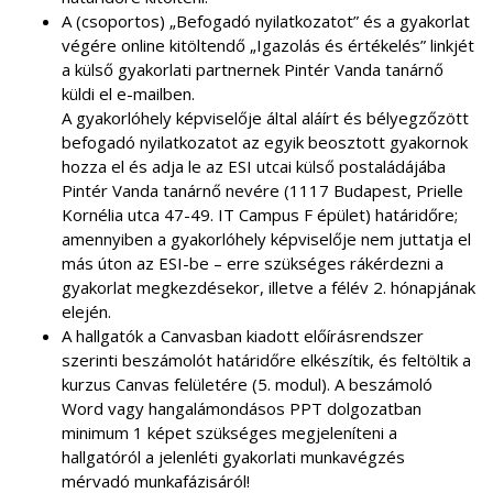
A (csoportos) „Befogadó nyilatkozatot” és a gyakorlat
végére online kitöltendő „Igazolás és értékelés” linkjét
a külső gyakorlati partnernek Pintér Vanda tanárnő
küldi el e-mailben.
A gyakorlóhely képviselője által aláírt és bélyegzőzött
befogadó nyilatkozatot az egyik beosztott gyakornok
hozza el és adja le az ESI utcai külső postaládájába
Pintér Vanda tanárnő nevére (1117 Budapest, Prielle
Kornélia utca 47-49. IT Campus F épület) határidőre;
amennyiben a gyakorlóhely képviselője nem juttatja el
más úton az ESI-be – erre szükséges rákérdezni a
gyakorlat megkezdésekor, illetve a félév 2. hónapjának
elején.
A hallgatók a Canvasban kiadott előírásrendszer
szerinti beszámolót határidőre elkészítik, és feltöltik a
kurzus Canvas felületére (5. modul). A beszámoló
Word vagy hangalámondásos PPT dolgozatban
minimum 1 képet szükséges megjeleníteni a
hallgatóról a jelenléti gyakorlati munkavégzés
mérvadó munkafázisáról!