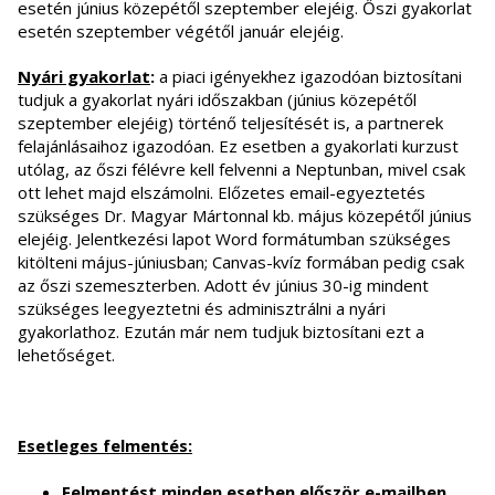
esetén június közepétől szeptember elejéig. Őszi gyakorlat
esetén szeptember végétől január elejéig.
Nyári gyakorlat
:
a piaci igényekhez igazodóan biztosítani
tudjuk a gyakorlat nyári időszakban (június közepétől
szeptember elejéig) történő teljesítését is, a partnerek
felajánlásaihoz igazodóan. Ez esetben a gyakorlati kurzust
utólag, az őszi félévre kell felvenni a Neptunban, mivel csak
ott lehet majd elszámolni. Előzetes email-egyeztetés
szükséges Dr. Magyar Mártonnal kb. május közepétől június
elejéig. Jelentkezési lapot Word formátumban szükséges
kitölteni május-júniusban; Canvas-kvíz formában pedig csak
az őszi szemeszterben. Adott év június 30-ig mindent
szükséges leegyeztetni és adminisztrálni a nyári
gyakorlathoz. Ezután már nem tudjuk biztosítani ezt a
lehetőséget.
Esetleges felmentés:
Felmentést minden esetben először e-mailben