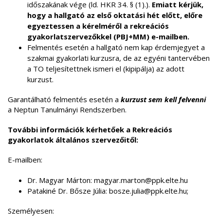
időszakának vége (ld. HKR 34. § (1).).
Emiatt kérjük,
hogy a hallgató az első oktatási hét előtt, előre
egyeztessen a kérelméről a rekreációs
gyakorlatszervezőkkel (PBJ+MM) e-mailben.
Felmentés esetén a hallgató nem kap érdemjegyet a
szakmai gyakorlati kurzusra, de az egyéni tantervében
a TO teljesítettnek ismeri el (kipipálja) az adott
kurzust.
Garantálható felmentés esetén a
kurzust sem kell felvenni
a Neptun Tanulmányi Rendszerben.
További információk kérhetőek a
Rekreációs
gyakorlatok általános szervezőitől:
E-mailben:
Dr. Magyar Márton: magyar.marton@ppk.elte.hu
Patakiné Dr. Bősze Júlia: bosze.julia@ppk.elte.hu;
Személyesen: