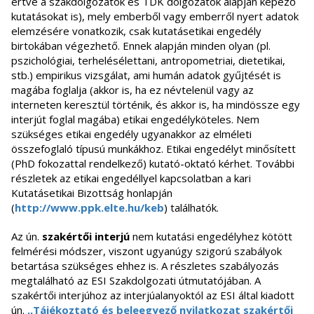
értve a szakdolgozatok és TDK dolgozatok alapján képező
kutatásokat is), mely emberből vagy emberről nyert adatok
elemzésére vonatkozik, csak kutatásetikai engedély
birtokában végezhető. Ennek alapján minden olyan (pl.
pszichológiai, terhelésélettani, antropometriai, dietetikai,
stb.) empirikus vizsgálat, ami humán adatok gyűjtését is
magába foglalja (akkor is, ha ez névtelenül vagy az
interneten keresztül történik, és akkor is, ha mindössze egy
interjút foglal magába) etikai engedélyköteles. Nem
szükséges etikai engedély ugyanakkor az elméleti
összefoglaló típusú munkákhoz. Etikai engedélyt minősített
(PhD fokozattal rendelkező) kutató-oktató kérhet. További
részletek az etikai engedéllyel kapcsolatban a kari
Kutatásetikai Bizottság honlapján
(
http://www.ppk.elte.hu/keb
) találhatók.
Az ún.
szakértői interjú
nem kutatási engedélyhez kötött
felmérési módszer, viszont ugyanúgy szigorú szabályok
betartása szükséges ehhez is. A részletes szabályozás
megtalálható az ESI Szakdolgozati útmutatójában. A
szakértői interjúhoz az interjúalanyoktól az ESI által kiadott
ún.
,,Tájékoztató és beleegyező nyilatkozat szakértői