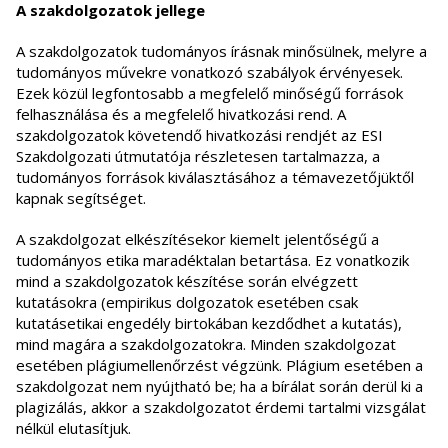
A szakdolgozatok jellege
A szakdolgozatok tudományos írásnak minősülnek, melyre a
tudományos művekre vonatkozó szabályok érvényesek.
Ezek közül legfontosabb a megfelelő minőségű források
felhasználása és a megfelelő hivatkozási rend. A
szakdolgozatok követendő hivatkozási rendjét az ESI
Szakdolgozati útmutatója részletesen tartalmazza, a
tudományos források kiválasztásához a témavezetőjüktől
kapnak segítséget.
A szakdolgozat elkészítésekor kiemelt jelentőségű a
tudományos etika maradéktalan betartása. Ez vonatkozik
mind a szakdolgozatok készítése során elvégzett
kutatásokra (empirikus dolgozatok esetében csak
kutatásetikai engedély birtokában kezdődhet a kutatás),
mind magára a szakdolgozatokra. Minden szakdolgozat
esetében plágiumellenőrzést végzünk. Plágium esetében a
szakdolgozat nem nyújtható be; ha a bírálat során derül ki a
plagizálás, akkor a szakdolgozatot érdemi tartalmi vizsgálat
nélkül elutasítjuk.