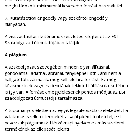
meghatározott minimumnál kevesebb forrást használt fel.
7. Kutatásetikai engedély vagy szakértői engedély
hiányában.
A visszautasítási kritériumok részletes kifejtését az ESI
Szakdolgozati útmutatójában találják.
A plágium
A szakdolgozat szövegében minden olyan állításnál,
gondolatnál, adatnál, ábránál, fényképnél, stb., ami nem a
hallgatótól származik, meg kell jelölni a forrást. Ez még
közismertnek vagy evidenciának tekintett állítások esetében
is így van. A források megjelölésének pontos módját az ESI
szakdolgozati útmutatója tartalmazza.
A tudományos életben az egyik legsúlyosabb cselekedet, ha
valaki más szellemi termékét a sajátjaként tünteti fel; ezt
nevezzük plágiumnak. Hétköznapi nyelven ez más szellemi
termékének az ellopását jelenti.