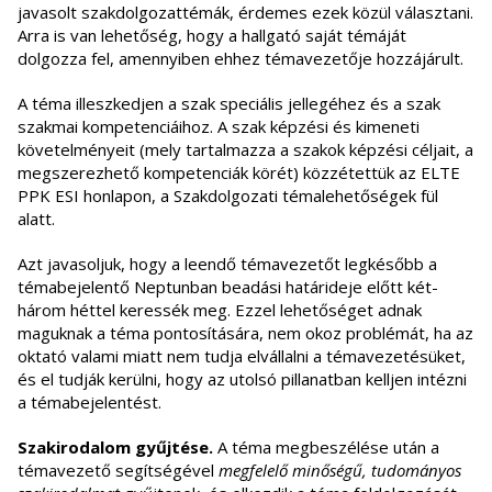
javasolt szakdolgozattémák, érdemes ezek közül választani.
Arra is van lehetőség, hogy a hallgató saját témáját
dolgozza fel, amennyiben ehhez témavezetője hozzájárult.
A téma illeszkedjen a szak speciális jellegéhez és a szak
szakmai kompetenciáihoz. A szak képzési és kimeneti
követelményeit (mely tartalmazza a szakok képzési céljait, a
megszerezhető kompetenciák körét) közzétettük az ELTE
PPK ESI honlapon, a Szakdolgozati témalehetőségek fül
alatt.
Azt javasoljuk, hogy a leendő témavezetőt legkésőbb a
témabejelentő Neptunban beadási határideje előtt két-
három héttel keressék meg. Ezzel lehetőséget adnak
maguknak a téma pontosítására, nem okoz problémát, ha az
oktató valami miatt nem tudja elvállalni a témavezetésüket,
és el tudják kerülni, hogy az utolsó pillanatban kelljen intézni
a témabejelentést.
Szakirodalom gyűjtése.
A téma megbeszélése után a
témavezető segítségével
megfelelő minőségű, tudományos