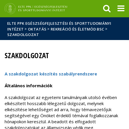
Események
ELTE a
Hírek
sajtóban
ELTE PPK EGÉSZSÉGFEJLESZTÉSI ÉS SPORTTUDOMÁNYI
>
>
>
INTÉZET
OKTATÁS
REKREÁCIÓ ÉS ÉLETMÓD BSC
SZAKDOLGOZAT
SZAKDOLGOZAT
A szakdolgozat készítés szabályrendszere
Általános információk
A szakdolgozat az egyetemi tanulmányaik utolsó évében
elkészített hosszabb lélegzetű dolgozat, melynek
elkészítése lehetőséget ad arra, hogy témavezetőjük
segítségével egy Önöket érdeklő témával foglalkozzanak
hónapokon keresztül. A beadott és elfogadott
szakdolgozatokat az államvizsgán védik meg.