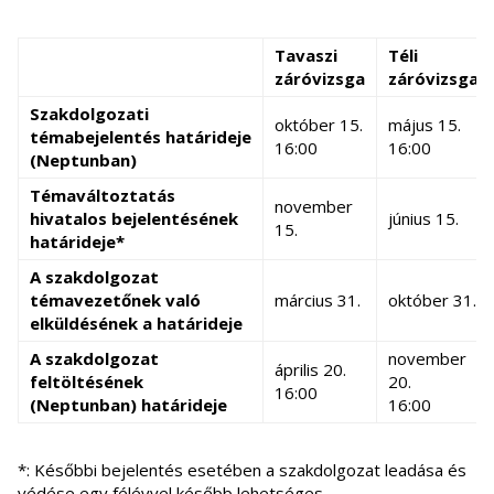
Tavaszi
Téli
záróvizsga
záróvizsga
Szakdolgozati
október 15.
május 15.
témabejelentés határideje
16:00
16:00
(Neptunban)
Témaváltoztatás
november
hivatalos bejelentésének
június 15.
15.
határideje*
A szakdolgozat
témavezetőnek való
március 31.
október 31.
elküldésének a határideje
A szakdolgozat
november
április 20.
feltöltésének
20.
16:00
(Neptunban) határideje
16:00
*: Későbbi bejelentés esetében a szakdolgozat leadása és
védése egy félévvel később lehetséges.