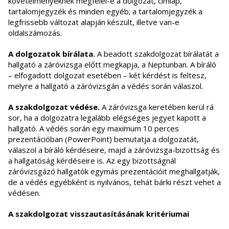
követelményeknek megfelel-e a dolgozat, címlap,
tartalomjegyzék és minden egyéb; a tartalomjegyzék a
legfrissebb változat alapján készült, illetve van-e
oldalszámozás.
A dolgozatok bírálata.
A beadott szakdolgozat bírálatát a
hallgató a záróvizsga előtt megkapja, a Neptunban. A bíráló
– elfogadott dolgozat esetében – két kérdést is feltesz,
melyre a hallgató a záróvizsgán a védés során válaszol.
A szakdolgozat védése.
A záróvizsga keretében kerül rá
sor, ha a dolgozatra legalább elégséges jegyet kapott a
hallgató. A védés során egy maximum 10 perces
prezentációban (PowerPoint) bemutatja a dolgozatát,
válaszol a bíráló kérdéseire, majd a záróvizsga-bizottság és
a hallgatóság kérdéseire is. Az egy bizottságnál
záróvizsgázó hallgatók egymás prezentációit meghallgatják,
de a védés egyébként is nyilvános, tehát bárki részt vehet a
védésen.
A szakdolgozat visszautasításának kritériumai