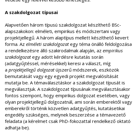
A szakdolgozat típusai
Alapvetően három típusú szakdolgozat készíthető BSc-
alapszakokon: elméleti, empirikus és módszertani vagy
projektjellegű. A három alaptípus mellett készíthető kevert
forma. Az
elméleti szakdolgozat
egy téma önálló feldolgozása
a rendelkezésre álló szakirodalmak alapján, az
empirikus
szakdolgozat
egy adott kérdésre kutatás során
(adatgyűjtéssel, mérésekkel) keresi a választ, míg
a
projektjellegű dolgozat
újszerű módszerek, eszközök
bemutatását vagy egy egyedi projekt megvalósítását
mutatja be. A témaválasztáskor a szakdolgozat típusát is
megválasztjuk. A szakdolgozat típusának megválasztásakor
fontos szempont, hogy empirikus dolgozat esetében, vagy
olyan projektjellegű dolgozatnál, ami során emberektől vagy
emberekről történik közvetlen adatgyűjtés, kutatásetikai
engedély szükséges, melynek beszerzése a témavezető
feladata (a kérelmet csak PhD-fokozattal rendelkező oktató
adhatja be).