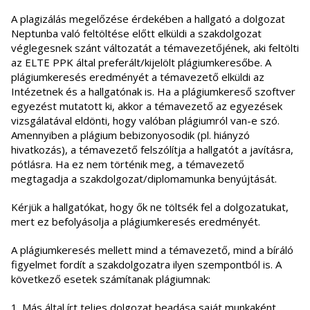
A plagizálás megelőzése érdekében a hallgató a dolgozat
Neptunba való feltöltése előtt elküldi a szakdolgozat
véglegesnek szánt változatát a témavezetőjének, aki feltölti
az ELTE PPK által preferált/kijelölt plágiumkeresőbe. A
plágiumkeresés eredményét a témavezető elküldi az
Intézetnek és a hallgatónak is. Ha a plágiumkereső szoftver
egyezést mutatott ki, akkor a témavezető az egyezések
vizsgálatával eldönti, hogy valóban plágiumról van-e szó.
Amennyiben a plágium bebizonyosodik (pl. hiányzó
hivatkozás), a témavezető felszólítja a hallgatót a javításra,
pótlásra. Ha ez nem történik meg, a témavezető
megtagadja a szakdolgozat/diplomamunka benyújtását.
Kérjük a hallgatókat, hogy ők ne töltsék fel a dolgozatukat,
mert ez befolyásolja a plágiumkeresés eredményét.
A plágiumkeresés mellett mind a témavezető, mind a bíráló
figyelmet fordít a szakdolgozatra ilyen szempontból is. A
következő esetek számítanak plágiumnak:
1. Más által írt teljes dolgozat beadása saját munkaként