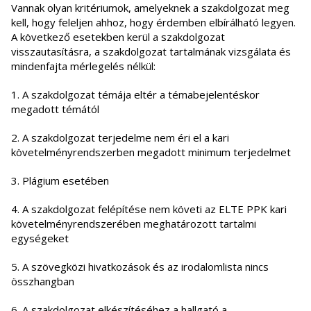
Vannak olyan kritériumok, amelyeknek a szakdolgozat meg
kell, hogy feleljen ahhoz, hogy érdemben elbírálható legyen.
A következő esetekben kerül a szakdolgozat
visszautasításra, a szakdolgozat tartalmának vizsgálata és
mindenfajta mérlegelés nélkül:
1. A szakdolgozat témája eltér a témabejelentéskor
megadott témától
2. A szakdolgozat terjedelme nem éri el a kari
követelményrendszerben megadott minimum terjedelmet
3. Plágium esetében
4. A szakdolgozat felépítése nem követi az ELTE PPK kari
követelményrendszerében meghatározott tartalmi
egységeket
5. A szövegközi hivatkozások és az irodalomlista nincs
összhangban
6. A szakdolgozat elkészítéséhez a hallgató a