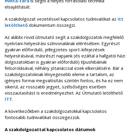
minta-tára
is segíti a helyes forrásolási technika
elsajátítását.
A szakdolgozat vezetéssel kapcsolatos tudnivalókat az
itt
letölthető
dokumentum összegzi.
Az alábbi rövid útmutató segít a szakdolgozatok megfelelő
nyelvtani-helyesírási színvonalának elérésében. Egyrészt
gyakran előforduló, jellegzetes sport-kifejezések
helyesírásával, másrészt napjaink (és ezáltal a hallgatói házi
dolgozatokban is gyakran előforduló) típushibáinak
felsorolásával, néhány jótanáccsal ezek elkerülésére. Bár a
szakdolgozatoknak lényegesebb eleme a tartalom, az
igényes formai megvalósítás szintén fontos, és ha ez nem
sikerül, az rosszabb jegyet, szélsőséges esetben
visszautasítást is eredményezhet. Az Útmutató letölthető
ITT
.
A következőkben a szakdolgozatokkal kapcsolatos
fontosabb tudnivalókat összegezzük.
A szakdolgozattal kapcsolatos dátumok