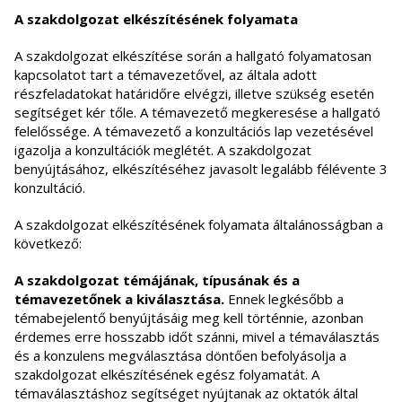
A szakdolgozat elkészítésének folyamata
A szakdolgozat elkészítése során a hallgató folyamatosan
kapcsolatot tart a témavezetővel, az általa adott
részfeladatokat határidőre elvégzi, illetve szükség esetén
segítséget kér tőle. A témavezető megkeresése a hallgató
felelőssége. A témavezető a konzultációs lap vezetésével
igazolja a konzultációk meglétét. A szakdolgozat
benyújtásához, elkészítéséhez javasolt legalább félévente 3
konzultáció.
A szakdolgozat elkészítésének folyamata általánosságban a
következő:
A szakdolgozat témájának, típusának és a
témavezetőnek a kiválasztása.
Ennek legkésőbb a
témabejelentő benyújtásáig meg kell történnie, azonban
érdemes erre hosszabb időt szánni, mivel a témaválasztás
és a konzulens megválasztása döntően befolyásolja a
szakdolgozat elkészítésének egész folyamatát. A
témaválasztáshoz segítséget nyújtanak az oktatók által