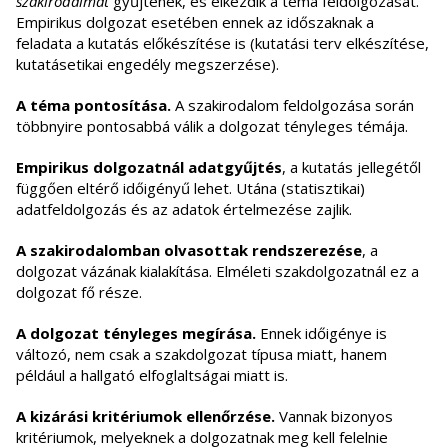
szakirodalmat
gyűjtenek, és elkezdik a téma feldolgozását.
Empirikus dolgozat esetében ennek az időszaknak a
feladata a kutatás előkészítése is (kutatási terv elkészítése,
kutatásetikai engedély megszerzése).
A téma pontosítása.
A szakirodalom feldolgozása során
többnyire pontosabbá válik a dolgozat tényleges témája.
Empirikus dolgozatnál adatgyűjtés
, a kutatás jellegétől
függően eltérő időigényű lehet. Utána (statisztikai)
adatfeldolgozás és az adatok értelmezése zajlik.
A szakirodalomban olvasottak rendszerezése
, a
dolgozat vázának kialakítása. Elméleti szakdolgozatnál ez a
dolgozat fő része.
A dolgozat tényleges megírása.
Ennek időigénye is
változó, nem csak a szakdolgozat típusa miatt, hanem
például a hallgató elfoglaltságai miatt is.
A kizárási kritériumok ellenőrzése.
Vannak bizonyos
kritériumok, melyeknek a dolgozatnak meg kell felelnie