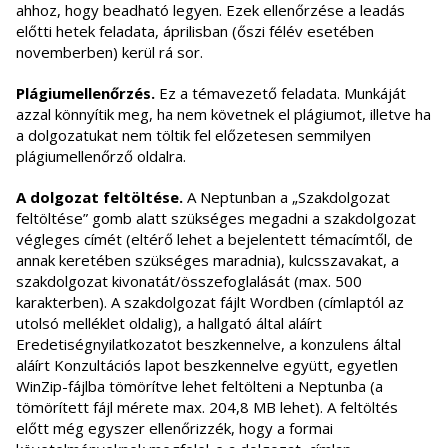
ahhoz, hogy beadható legyen. Ezek ellenőrzése a leadás
előtti hetek feladata, áprilisban (őszi félév esetében
novemberben) kerül rá sor.
Plágiumellenőrzés.
Ez a témavezető feladata. Munkáját
azzal könnyítik meg, ha nem követnek el plágiumot, illetve ha
a dolgozatukat nem töltik fel előzetesen semmilyen
plágiumellenőrző oldalra.
A dolgozat feltöltése.
A Neptunban a „Szakdolgozat
feltöltése” gomb alatt szükséges megadni a szakdolgozat
végleges címét (eltérő lehet a bejelentett témacímtől, de
annak keretében szükséges maradnia), kulcsszavakat, a
szakdolgozat kivonatát/összefoglalását (max. 500
karakterben). A szakdolgozat fájlt Wordben (címlaptól az
utolsó melléklet oldalig), a hallgató által aláírt
Eredetiségnyilatkozatot beszkennelve, a konzulens által
aláírt Konzultációs lapot beszkennelve együtt, egyetlen
WinZip-fájlba tömörítve lehet feltölteni a Neptunba (a
tömörített fájl mérete max. 204,8 MB lehet). A feltöltés
előtt még egyszer ellenőrizzék, hogy a formai