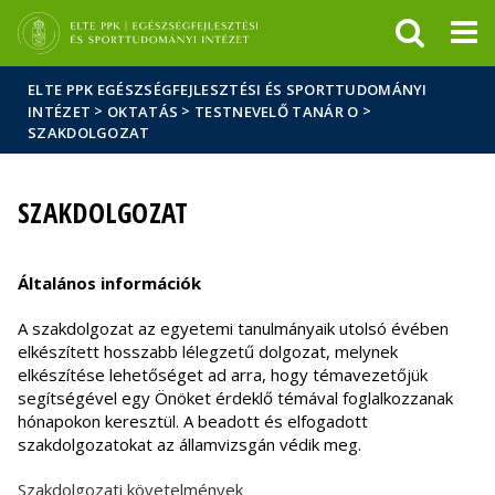
Események
ELTE a
Hírek
sajtóban
ELTE PPK EGÉSZSÉGFEJLESZTÉSI ÉS SPORTTUDOMÁNYI
>
>
>
INTÉZET
OKTATÁS
TESTNEVELŐ TANÁR O
SZAKDOLGOZAT
SZAKDOLGOZAT
Általános információk
A szakdolgozat az egyetemi tanulmányaik utolsó évében
elkészített hosszabb lélegzetű dolgozat, melynek
elkészítése lehetőséget ad arra, hogy témavezetőjük
segítségével egy Önöket érdeklő témával foglalkozzanak
hónapokon keresztül. A beadott és elfogadott
szakdolgozatokat az államvizsgán védik meg.
Szakdolgozati követelmények