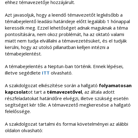
ehhez témavezetője hozzájárult.
Azt javasoljuk, hogy a leendő témavezetőt legkésőbb a
témabejelentő leadási határideje előtt legalább 1 hónappal
keressék meg. Ezzel lehetőséget adnak maguknak a téma
pontosítására, nem okoz problémát, ha az oktató valami
miatt nem tudja elvállalni a témavezetésüket, és el tudják
kerülni, hogy az utolsó pillanatban kelljen intézni a
témabejelentést.
A témabejelentés a Neptun-ban történik. Ennek lépései,
illetve segédlete
ITT
olvasható.
A szakdolgozat elkészítése során a hallgató
folyamatosan
kapcsolat
ot tart a
témavezetővel
, az általa adott
részfeladatokat határidőre elvégzi, illetve szükség esetén
segítséget kér tőle. A témavezető megkeresése a hallgató
felelőssége.
A szakdolgozat tartalmi és formai követelményei az alábbi
oldalon olvasható: