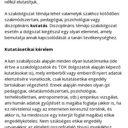
nélkül elutasítjuk.
A szakdolgozat témája lehet valamelyik szakhoz kötődően:
szakmódszertani, pedagógiai, pszichológiai vagy
diszciplináris
kutatás
. Diszciplináris témájú szakdolgozat
esetén a dolgozat kiegészül egy olyan elemmel, amely
bemutatja annak kapcsolódását a tanári tevékenységhez.
Kutatásetikai kérelem
A kari szabályozás alapján minden olyan kutatómunka (ide
értve a szakdolgozatok és TDK dolgozatok alapján képező
kutatásokat is), mely emberből vagy emberről nyert adatok
elemzésére vonatkozik, csak kutatásetikai engedély
birtokában végezhető. Ennek alapján minden olyan (pl.
pedagógiai, oktatásmódszertani, pszichológiai,
terhelésélettani, antropometriai, stb.) empirikus vizsgálat,
ami humán adatok gyűjtését is magába foglalja (akkor is, ha
ez névtelenül vagy az interneten keresztül történik, és
akkor is, ha mindössze egy interjút foglal magába) etikai
engedélyköteles. Nem szükséges etikai engedély
ugyanakkor az elméleti összefoglaló típusú munkákhoz.