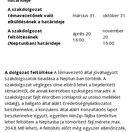
határideje
A szakdolgozat
témavezetőnek való
március 31.
október 31.
elküldésének a határideje
A szakdolgozat
november
április 20.
feltöltésének
20.
16:00
(Neptunban) határideje
16:00
A dolgozat feltöltése
A témavezető által jóváhagyott
szakdolgozatok beadása a Neptun-ban történik. A
szakdolgozat végleges címe eltérő lehet a bejelentett
témacímtől, de annak keretében szükséges maradni. A
szakdolgozat fájlt Wordben (címlaptól az utolsó melléklet
oldalig), a hallgató által aláírt Eredetiségnyilatkozatot
beszkennelve, a konzulens által aláírt Konzultációs lapot
beszkennelve együtt, egyetlen WinZip-fájlba tömörítve
lehet feltölteni a Neptunba (a tömörített fájl mérete max.
204,8 MB lehet). A feltöltés előtt még egyszer ellenőrizzék,