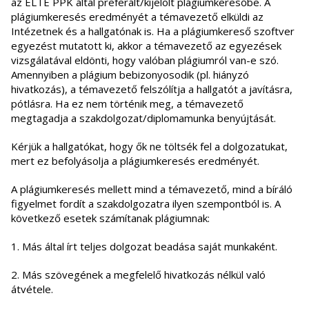
az ELTE PPK által preferált/kijelölt plágiumkeresőbe. A
plágiumkeresés eredményét a témavezető elküldi az
Intézetnek és a hallgatónak is. Ha a plágiumkereső szoftver
egyezést mutatott ki, akkor a témavezető az egyezések
vizsgálatával eldönti, hogy valóban plágiumról van-e szó.
Amennyiben a plágium bebizonyosodik (pl. hiányzó
hivatkozás), a témavezető felszólítja a hallgatót a javításra,
pótlásra. Ha ez nem történik meg, a témavezető
megtagadja a szakdolgozat/diplomamunka benyújtását.
Kérjük a hallgatókat, hogy ők ne töltsék fel a dolgozatukat,
mert ez befolyásolja a plágiumkeresés eredményét.
A plágiumkeresés mellett mind a témavezető, mind a bíráló
figyelmet fordít a szakdolgozatra ilyen szempontból is. A
következő esetek számítanak plágiumnak:
1. Más által írt teljes dolgozat beadása saját munkaként.
2. Más szövegének a megfelelő hivatkozás nélkül való
átvétele.