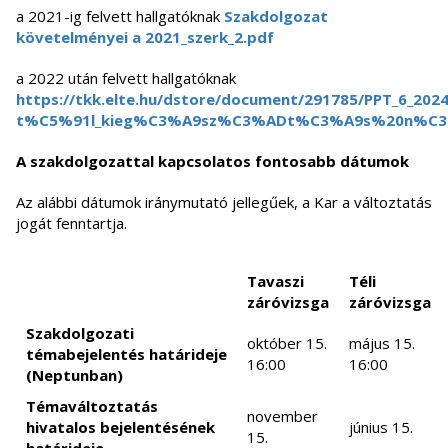
a 2021-ig felvett hallgatóknak
Szakdolgozat
követelményei a 2021_szerk_2.pdf
a 2022 után felvett hallgatóknak
https://tkk.elte.hu/dstore/document/291785/PPT_6_202
t%C5%91l_kieg%C3%A9sz%C3%ADt%C3%A9s%20n%C3%
A szakdolgozattal kapcsolatos fontosabb dátumok
Az alábbi dátumok iránymutató jellegűek, a Kar a változtatás
jogát fenntartja.
Tavaszi
Téli
záróvizsga
záróvizsga
Szakdolgozati
október 15.
május 15.
témabejelentés határideje
16:00
16:00
(Neptunban)
Témaváltoztatás
november
hivatalos bejelentésének
június 15.
15.