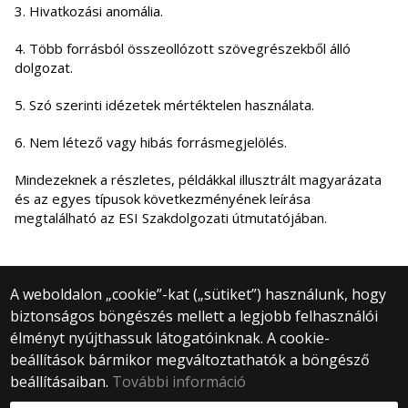
3. Hivatkozási anomália.
4. Több forrásból összeollózott szövegrészekből álló
dolgozat.
5. Szó szerinti idézetek mértéktelen használata.
6. Nem létező vagy hibás forrásmegjelölés.
Mindezeknek a részletes, példákkal illusztrált magyarázata
és az egyes típusok következményének leírása
megtalálható az ESI Szakdolgozati útmutatójában.
A weboldalon „cookie”-kat („sütiket”) használunk, hogy
biztonságos böngészés mellett a legjobb felhasználói
© 2025 Eötvös Loránd Tudományegyetem
élményt nyújthassuk látogatóinknak. A cookie-
Minden jog fenntartva.
beállítások bármikor megváltoztathatók a böngésző
1053 Budapest, Egyetem tér 1–3.
Központi telefonszám: +36 1 411 6500
beállításaiban.
További információ
Webfejlesztés: