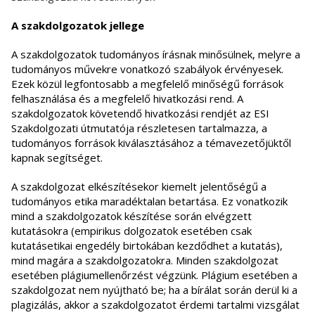
A szakdolgozatok jellege
A szakdolgozatok tudományos írásnak minősülnek, melyre a
tudományos művekre vonatkozó szabályok érvényesek.
Ezek közül legfontosabb a megfelelő minőségű források
felhasználása és a megfelelő hivatkozási rend. A
szakdolgozatok követendő hivatkozási rendjét az ESI
Szakdolgozati útmutatója részletesen tartalmazza, a
tudományos források kiválasztásához a témavezetőjüktől
kapnak segítséget.
A szakdolgozat elkészítésekor kiemelt jelentőségű a
tudományos etika maradéktalan betartása. Ez vonatkozik
mind a szakdolgozatok készítése során elvégzett
kutatásokra (empirikus dolgozatok esetében csak
kutatásetikai engedély birtokában kezdődhet a kutatás),
mind magára a szakdolgozatokra. Minden szakdolgozat
esetében plágiumellenőrzést végzünk. Plágium esetében a
szakdolgozat nem nyújtható be; ha a bírálat során derül ki a
plagizálás, akkor a szakdolgozatot érdemi tartalmi vizsgálat