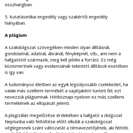
összhangban.
5. Kutatásetikai engedély vagy szakértői engedély
hiányában.
A plágium
A szakdolgozat szövegében minden olyan állításnál,
gondolatnál, adatnál, ábránál, fényképnél, stb., ami nem a
hallgatótól származik, meg kell jelölni a forrást. Ez még
közismertnek vagy evidenciának tekintett állítások esetében
is így van.
A tudományos életben az egyik legsúlyosabb cselekedet, ha
valaki más szellemi termékét a sajátjaként tünteti fel; ezt
nevezzük plágiumnak. Hétköznapi nyelven ez más szellemi
termékének az ellopását jelenti.
A plagizálás megelőzése érdekében a hallgató a dolgozat
Neptunba való feltöltése előtt elküldi a szakdolgozat
véglegesnek szánt változatát a témavezetőjének, aki feltölti