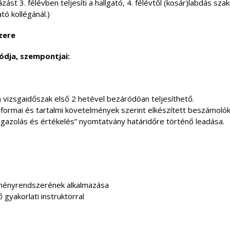
zást 3. félévben teljesíti a hallgató, 4. félévtől (kosár)labdás sza
tó kollégánál.)
zere
ódja, szempontjai:
a vizsgaidőszak első 2 hetével bezáródóan teljesíthető.
 formai és tartalmi követelmények szerint elkészített beszámolók
tt „Igazolás és értékelés” nyomtatvány határidőre történő leadása.
ményrendszerének alkalmazása
 gyakorlati instruktorral