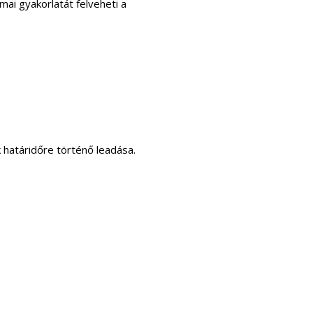
kmai gyakorlatát felveheti a
 határidőre történő leadása.