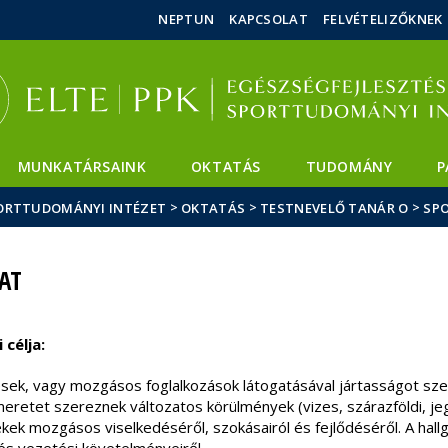
Események
ELTE a
Hírek
NEPTUN
KAPCSOLAT
FELVÉTELIZŐKNEK
sajtóban
MUNKATÁRSAINK
OKTATÁS
TUDOMÁNY
P
>
>
>
SPORTTUDOMÁNYI INTÉZET
OKTATÁS
TESTNEVELŐ TANÁR O
SP
AT
célja:
ek, vagy mozgásos foglalkozások látogatásával jártasságot szere
retet szereznek változatos körülmények (vizes, szárazföldi, jege
kek mozgásos viselkedéséről, szokásairól és fejlődéséről. A hall