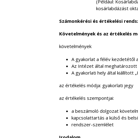
(Például: Kosárlabdá
kosárlabdázást okta
Számonkérési és értékelési rends
Követelmények és az értékelés m
követelmények
A gyakorlat a félév kezdetétől 
Az Intézet által meghatározott
A gyakorlati hely által kiállíto
az értékelés módja: gyakorlati jegy
az értékelés szempontjai:
a beszámoló dolgozat követel
kapcsolattartás a külső és belső
rendszer-szemlélet
Irodalom