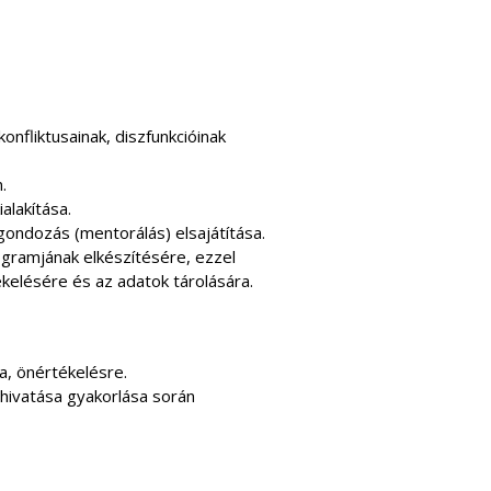
nfliktusainak, diszfunkcióinak
.
alakítása.
ondozás (mentorálás) elsajátítása.
ogramjának elkészítésére, ezzel
elésére és az adatok tárolására.
a, önértékelésre.
 hivatása gyakorlása során