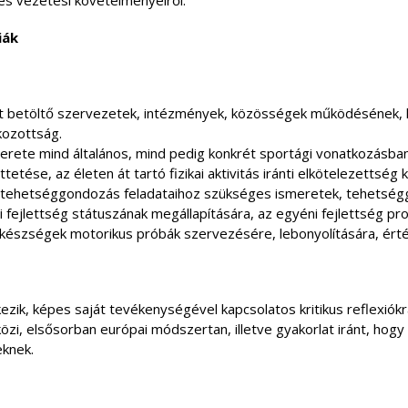
s vezetési követelményeiről.
iák
kat betöltő szervezetek, intézmények, közösségek működésének, ko
kozottság.
erete mind általános, mind pedig konkrét sportági vonatkozásban
se, az életen át tartó fizikai aktivitás iránti elkötelezettség ki
 tehetséggondozás feladataihoz szükséges ismeretek, tehetségg
 fejlettség státuszának megállapítására, az egyéni fejlettség pr
észségek motorikus próbák szervezésére, lebonyolítására, érték
zik, képes saját tevékenységével kapcsolatos kritikus reflexiókr
özi, elsősorban európai módszertan, illetve gyakorlat iránt, hogy
eknek.