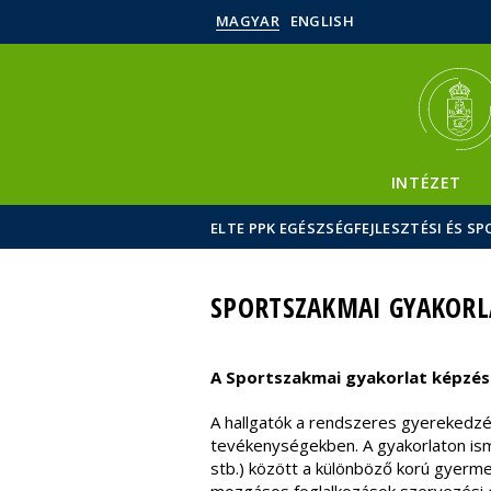
MAGYAR
ENGLISH
INTÉZET
ELTE PPK EGÉSZSÉGFEJLESZTÉSI ÉS 
SPORTSZAKMAI GYAKORL
A Sportszakmai gyakorlat képzési 
A hallgatók a rendszeres gyerekedzés
tevékenységekben. A gyakorlaton isme
stb.) között a különböző korú gyerme