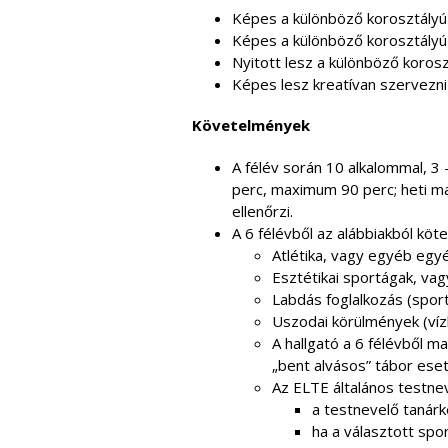
Képes a különböző korosztályú é
Képes a különböző korosztályú 
Nyitott lesz a különböző koros
Képes lesz kreatívan szervezn
Követelmények
A félév során 10 alkalommal, 3
perc, maximum 90 perc; heti max
ellenőrzi.
A 6 félévből az alábbiakból köt
Atlétika, vagy egyéb egyén
Esztétikai sportágak, vag
Labdás foglalkozás (sportj
Uszodai körülmények (vízh
A hallgató a 6 félévből m
„bent alvásos” tábor ese
Az ELTE általános testneve
a testnevelő tanárk
ha a választott spor