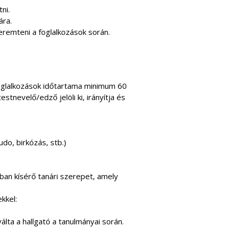
ni.
ára.
eremteni a foglalkozások során.
foglalkozások időtartama minimum 60
tnevelő/edző jelöli ki, irányítja és
udo, birkózás, stb.)
ban kísérő tanári szerepet, amely
kkel:
álta a hallgató a tanulmányai során.