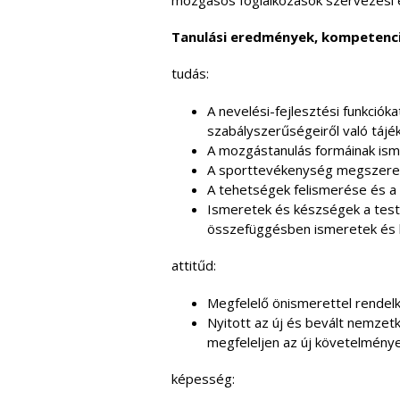
mozgásos foglalkozások szervezési é
Tanulási eredmények, kompetenc
tudás:
A nevelési-fejlesztési funkció
szabályszerűségeiről való tájé
A mozgástanulás formáinak ism
A sporttevékenység megszeretteté
A tehetségek felismerése és a
Ismeretek és készségek a testi
összefüggésben ismeretek és k
attitűd:
Megfelelő önismerettel rendelke
Nyitott az új és bevált nemzetk
megfeleljen az új követelmény
képesség: