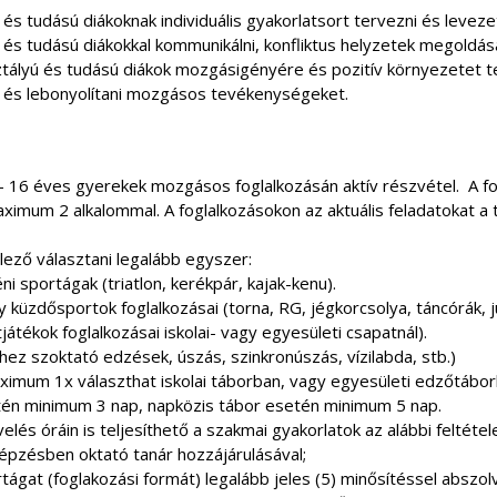
s tudású diákoknak individuális gyakorlatsort tervezni és levezet
és tudású diákokkal kommunikálni, konfliktus helyzetek megoldás
ztályú és tudású diákok mozgásigényére és pozitív környezetet t
i és lebonyolítani mozgásos tevékenységeket.
 – 16 éves gyerekek mozgásos foglalkozásán aktív részvétel. A 
imum 2 alkalommal. A foglalkozásokon az aktuális feladatokat a tes
elező választani legalább egyszer:
i sportágak (triatlon, kerékpár, kajak-kenu).
y küzdősportok foglalkozásai (torna, RG, jégkorcsolya, táncórák, j
átékok foglalkozásai iskolai- vagy egyesületi csapatnál).
ez szoktató edzések, úszás, szinkronúszás, vízilabda, stb.)
aximum 1x választhat iskolai táborban, vagy egyesületi edzőtábor
tén minimum 3 nap, napközis tábor esetén minimum 5 nap.
lés óráin is teljesíthető a szakmai gyakorlatok az alábbi feltétele
épzésben oktató tanár hozzájárulásával;
tágat (foglakozási formát) legalább jeles (5) minősítéssel abszolv