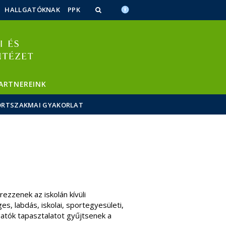
HALLGATÓKNAK
PPK
ARTNEREINK
ORTSZAKMAI GYAKORLAT
zzenek az iskolán kívüli
s, labdás, iskolai, sportegyesületi,
gatók tapasztalatot gyűjtsenek a