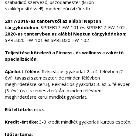
szabadidő szervező, uszodamester (külön
szakképesítéssel!), medenceőr/vízőr stb.
2017/2018-as tantervtől az alábbi Neptun
tárgykódokon:
SPREB17-FW-101 és SPREB17-FW-102
2020-as tantervben az alábbi Neptun tárgykódokon:
SPREB20-FW-101 és SPREB20-FW-102
Teljesítése kötelező a Fitness- és wellness-szakértő
specializáción.
Ajánlott féléve:
Rekreációs gyakorlat 2. a 4. félévben (2.
évf., tavaszi szemeszter; de minden félévben
meghirdetésre kerül), Rekreációs gyakorlat 3. az 5. félévben
(3. évf. őszi szemeszter). Ám minden félévben
meghirdetésre kerül mindkét gyakorlat.
Előfeltétele:
nincs.
Kredit-értéke:
3-3 kredit mindkét gyakorlati kurzus esetén.
Időtartama: