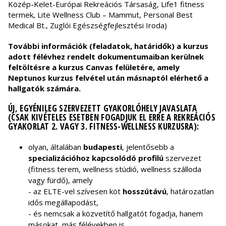
Közép-Kelet-Európai Rekreációs Társaság, Life1 fitness
termek, Lite Wellness Club – Mammut, Personal Best
Medical Bt., Zuglói Egészségfejlesztési Iroda)
További információk (feladatok, határidők) a kurzus
adott félévhez rendelt dokumentumaiban kerülnek
feltöltésre a kurzus Canvas felületére, amely
Neptunos kurzus felvétel után másnaptól elérhető a
hallgatók számára.
ÚJ, EGYÉNILEG SZERVEZETT GYAKORLÓHELY JAVASLATA
(CSAK KIVÉTELES ESETBEN FOGADJUK EL ERRE A REKREÁCIÓS
GYAKORLAT 2. VAGY 3. FITNESS-WELLNESS KURZUSRA):
olyan, általában
budapesti
, jelentősebb a
specializációhoz kapcsolódó profilú
szervezet
(fitness terem, wellness stúdió, wellness szálloda
vagy fürdő), amely
- az ELTE-vel szívesen köt
hosszútávú
, határozatlan
idős megállapodást,
- és nemcsak a közvetítő hallgatót fogadja, hanem
másokat, más félévekben is.