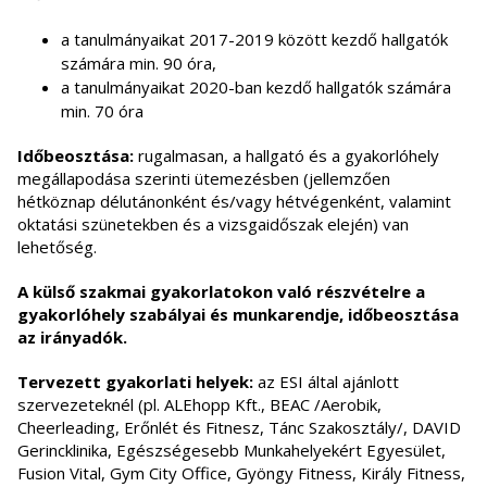
a tanulmányaikat 2017-2019 között kezdő hallgatók
számára min. 90 óra,
a tanulmányaikat 2020-ban kezdő hallgatók számára
min. 70 óra
Időbeosztása:
rugalmasan, a hallgató és a gyakorlóhely
megállapodása szerinti ütemezésben (jellemzően
hétköznap délutánonként és/vagy hétvégenként, valamint
oktatási szünetekben és a vizsgaidőszak elején) van
lehetőség.
A külső szakmai gyakorlatokon való részvételre a
gyakorlóhely szabályai és munkarendje, időbeosztása
az irányadók.
Tervezett gyakorlati helyek:
az ESI által ajánlott
szervezeteknél (pl. ALEhopp Kft., BEAC /Aerobik,
Cheerleading, Erőnlét és Fitnesz, Tánc Szakosztály/, DAVID
Gerincklinika, Egészségesebb Munkahelyekért Egyesület,
Fusion Vital, Gym City Office, Gyöngy Fitness, Király Fitness,