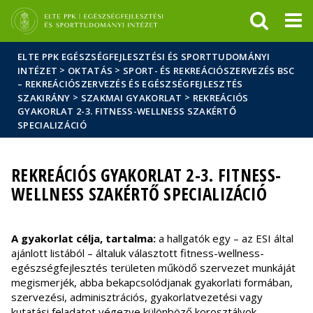
Események
ELTE a
Hírek
sajtóban
ELTE PPK EGÉSZSÉGFEJLESZTÉSI ÉS SPORTTUDOMÁNYI
>
>
INTÉZET
OKTATÁS
SPORT- ÉS REKREÁCIÓSZERVEZÉS BSC
– REKREÁCIÓSZERVEZÉS ÉS EGÉSZSÉGFEJLESZTÉS
>
>
SZAKIRÁNY
SZAKMAI GYAKORLAT
REKREÁCIÓS
GYAKORLAT 2-3. FITNESS-WELLNESS SZAKÉRTŐ
SPECIALIZÁCIÓ
REKREÁCIÓS GYAKORLAT 2-3. FITNESS-
WELLNESS SZAKÉRTŐ SPECIALIZÁCIÓ
A gyakorlat célja, tartalma:
a hallgatók egy – az ESI által
ajánlott listából – általuk választott fitness-wellness-
egészségfejlesztés területen működő szervezet munkáját
megismerjék, abba bekapcsolódjanak gyakorlati formában,
szervezési, adminisztrációs, gyakorlatvezetési vagy
kutatási feladatot végezve különböző korosztályok,