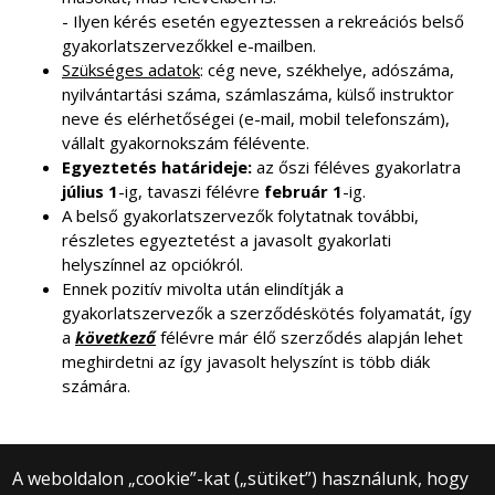
- Ilyen kérés esetén egyeztessen a rekreációs belső
gyakorlatszervezőkkel e-mailben.
Szükséges adatok
: cég neve, székhelye, adószáma,
nyilvántartási száma, számlaszáma, külső instruktor
neve és elérhetőségei (e-mail, mobil telefonszám),
vállalt gyakornokszám félévente.
Egyeztetés határideje:
az őszi féléves gyakorlatra
július 1
-ig, tavaszi félévre
február 1
-ig.
A belső gyakorlatszervezők folytatnak további,
részletes egyeztetést a javasolt gyakorlati
helyszínnel az opciókról.
Ennek pozitív mivolta után elindítják a
gyakorlatszervezők a szerződéskötés folyamatát, így
a
következő
félévre már élő szerződés alapján lehet
meghirdetni az így javasolt helyszínt is több diák
számára.
A weboldalon „cookie”-kat („sütiket”) használunk, hogy