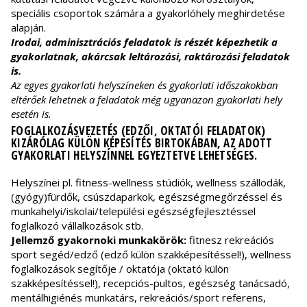
speciális csoportok számára a gyakorlóhely meghirdetése
alapján.
Irodai, adminisztrációs feladatok is részét képezhetik a
gyakorlatnak, akárcsak leltározási, raktározási feladatok
is
.
Az egyes gyakorlati helyszíneken és gyakorlati időszakokban
eltérőek lehetnek a feladatok még ugyanazon gyakorlati hely
esetén is.
FOGLALKOZÁSVEZETÉS (EDZŐI, OKTATÓI FELADATOK)
KIZÁRÓLAG KÜLÖN KÉPESÍTÉS BIRTOKÁBAN, AZ ADOTT
GYAKORLATI HELYSZÍNNEL EGYEZTETVE LEHETSÉGES.
Helyszínei pl. fitness-wellness stúdiók, wellness szállodák,
(gyógy)fürdők, csúszdaparkok, egészségmegőrzéssel és
munkahelyi/iskolai/települési egészségfejlesztéssel
foglalkozó vállalkozások stb.
Jellemző gyakornoki munkakörök:
fitnesz rekreációs
sport segéd/edző (edző külön szakképesítéssel!), wellness
foglalkozások segítője / oktatója (oktató külön
szakképesítéssel!), recepciós-pultos, egészség tanácsadó,
mentálhigiénés munkatárs, rekreációs/sport referens,