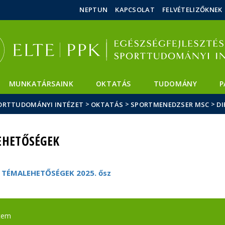
Események
ELTE a
Hírek
NEPTUN
KAPCSOLAT
FELVÉTELIZŐKNEK
sajtóban
MUNKATÁRSAINK
OKTATÁS
TUDOMÁNY
P
>
>
>
SPORTTUDOMÁNYI INTÉZET
OKTATÁS
SPORTMENEDZSER MSC
D
HETŐSÉGEK
ÉMALEHETŐSÉGEK 2025. ősz
tem