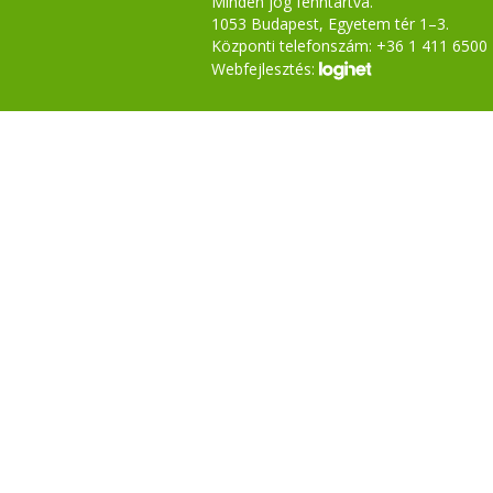
Minden jog fenntartva.
1053 Budapest, Egyetem tér 1–3.
Központi telefonszám: +36 1 411 6500
Webfejlesztés: