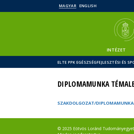
MAGYAR
ENGLISH
INTÉZET
ELTE PPK EGÉSZSÉGFEJLESZTÉSI ÉS 
DIPLOMAMUNKA TÉMALE
SZAKDOLGOZAT/DIPLOMAMUNKA T
© 2025 Eötvös Loránd Tudományegye