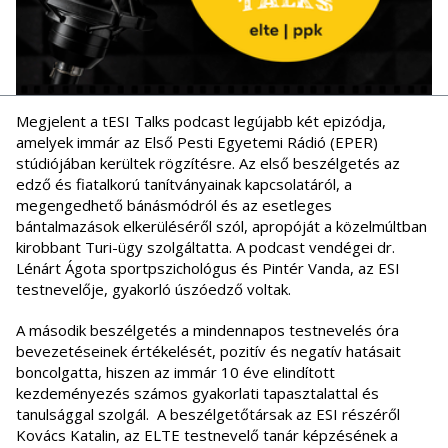
Megjelent a tESI Talks podcast legújabb két epizódja,
amelyek immár az Első Pesti Egyetemi Rádió (EPER)
stúdiójában kerültek rögzítésre. Az első beszélgetés az
edző és fiatalkorú tanítványainak kapcsolatáról, a
megengedhető bánásmódról és az esetleges
bántalmazások elkerüléséről szól, apropóját a közelmúltban
kirobbant Turi-ügy szolgáltatta. A podcast vendégei dr.
Lénárt Ágota sportpszichológus és Pintér Vanda, az ESI
testnevelője, gyakorló úszóedző voltak.
A második beszélgetés a mindennapos testnevelés óra
bevezetéseinek értékelését, pozitív és negatív hatásait
boncolgatta, hiszen az immár 10 éve elindított
kezdeményezés számos gyakorlati tapasztalattal és
tanulsággal szolgál. A beszélgetőtársak az ESI részéről
Kovács Katalin, az ELTE testnevelő tanár képzésének a