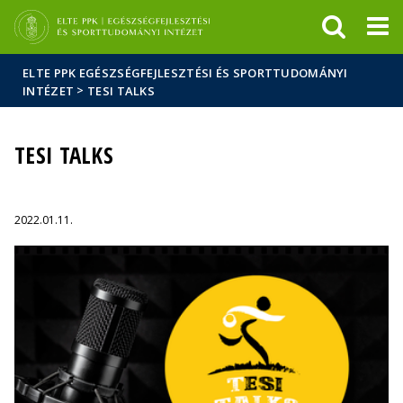
Események
ELTE a
Hírek
sajtóban
ELTE PPK EGÉSZSÉGFEJLESZTÉSI ÉS SPORTTUDOMÁNYI
>
INTÉZET
TESI TALKS
TESI TALKS
2022.01.11.