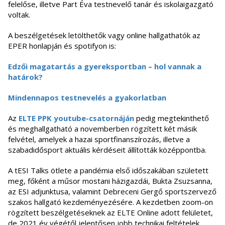
felelőse, illetve Part Éva testnevelő tanár és iskolaigazgató
voltak.
A beszélgetések letölthetők vagy online hallgathatók az
EPER honlapján és spotifyon is:
Edzői magatartás a gyereksportban – hol vannak a
határok?
Mindennapos testnevelés a gyakorlatban
Az
ELTE PPK youtube-csatornáján
pedig megtekinthető
és meghallgatható a novemberben rögzített két másik
felvétel, amelyek a hazai sportfinanszírozás, illetve a
szabadidősport aktuális kérdéseit állították középpontba.
A tESI Talks ötlete a pandémia első időszakában született
meg, főként a műsor mostani házigazdái, Bukta Zsuzsanna,
az ESI adjunktusa, valamint Debreceni Gergő sportszervező
szakos hallgató kezdeményezésére. A kezdetben zoom-on
rögzített beszélgetéseknek az ELTE Online adott felületet,
de 2021 év végétől jelentősen jobb technikai feltételek