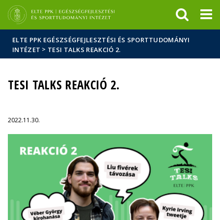
Események
ELTE a
Hírek
sajtóban
ELTE PPK EGÉSZSÉGFEJLESZTÉSI ÉS SPORTTUDOMÁNYI
>
INTÉZET
TESI TALKS REAKCIÓ 2.
TESI TALKS REAKCIÓ 2.
2022.11.30.