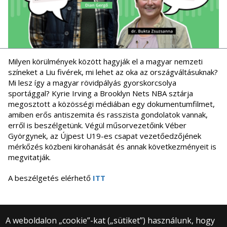
Milyen körülmények között hagyják el a magyar nemzeti
színeket a Liu fivérek, mi lehet az oka az országváltásuknak?
Mi lesz így a magyar rövidpályás gyorskorcsolya
sportággal? Kyrie Irving a Brooklyn Nets NBA sztárja
megosztott a közösségi médiában egy dokumentumfilmet,
amiben erős antiszemita és rasszista gondolatok vannak,
erről is beszélgetünk. Végül műsorvezetőink Véber
Györgynek, az Újpest U19-es csapat vezetőedzőjének
mérkőzés közbeni kirohanását és annak következményeit is
megvitatják.
A beszélgetés elérhető
ITT
A weboldalon „cookie”-kat („sütiket”) használunk, hogy