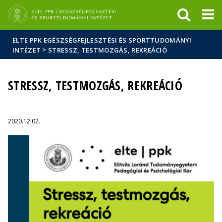
Események
ELTE a
Hírek
sajtóban
ELTE PPK EGÉSZSÉGFEJLESZTÉSI ÉS SPORTTUDOMÁNYI
>
INTÉZET
STRESSZ, TESTMOZGÁS, REKREÁCIÓ
STRESSZ, TESTMOZGÁS, REKREÁCIÓ
2020.12.02.