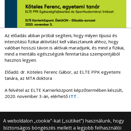
Az előadás abban próbál segíteni, hogy milyen típusú és
intenzitású fizikai aktivitást kell választanunk ahhoz, hogy
valóban hosszú távon is aktívak maradjunk, és mind a fizikai,
mind a mentális egészségünk fenntartása szempontjából
hasznos legyen.
Előadó: dr. Köteles Ferenc Gábor, az ELTE PPK egyetemi
tanára, az MTA doktora
A felvétel az ELTE Karrierközpont képzőtermében készült,
2020. november 3-án, elérhető
ITT
.
A weboldalon „cookie”-kat („sütiket”) használunk, hogy
biztonságos böngészés mellett a legjobb felhasználói
© 2025 Eötvös Loránd Tudományegyetem