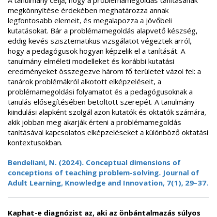
A tanulmány célja, hogy a problémamegoldás tanításának
megkönnyítése érdekében meghatározza annak
legfontosabb elemeit, és megalapozza a jövőbeli
kutatásokat. Bár a problémamegoldás alapvető készség,
eddig kevés szisztematikus vizsgálatot végeztek arról,
hogy a pedagógusok hogyan képzelik el a tanítását. A
tanulmány elméleti modelleket és korábbi kutatási
eredményeket összegezve három fő területet vázol fel: a
tanárok problémákról alkotott elképzeléseit, a
problémamegoldási folyamatot és a pedagógusoknak a
tanulás elősegítésében betöltött szerepét. A tanulmány
kiindulási alapként szolgál azon kutatók és oktatók számára,
akik jobban meg akarják érteni a problémamegoldás
tanításával kapcsolatos elképzeléseket a különböző oktatási
kontextusokban.
Bendeliani, N. (2024). Conceptual dimensions of
conceptions of teaching problem-solving. Journal of
Adult Learning, Knowledge and Innovation, 7(1), 29–37.
Kaphat-e diagnózist az, aki az önbántalmazás súlyos