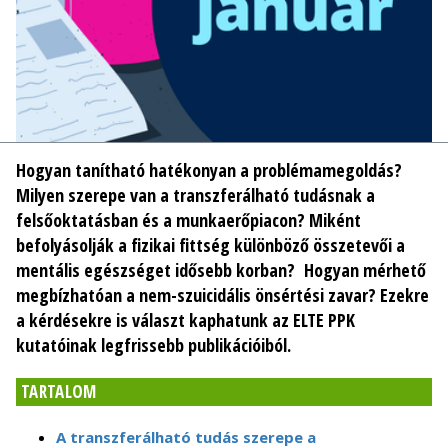
Hogyan tanítható hatékonyan a problémamegoldás?
Milyen szerepe van a transzferálható tudásnak a
felsőoktatásban és a munkaerőpiacon? Miként
befolyásolják a fizikai fittség különböző összetevői a
mentális egészséget idősebb korban? Hogyan mérhető
megbízhatóan a nem-szuicidális önsértési zavar? Ezekre
a kérdésekre is választ kaphatunk az ELTE PPK
kutatóinak legfrissebb publikációiból.
TARTALOM
A transzferálható tudás szerepe a