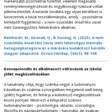
markánsabb pszichiátriai tünettel, valamint magasabb
reménytelenségérzéssel és öngyilkossági rizikóval voltak
jellemezhetőek. A kutatók továbbá egy olyan kérdőívet is
bevezettek a hazai tesztállományba, amely – pszichiátriai
kórképtől függetlenül – a nem-szuicidális önsértési zavar
mint tünetegyüttes felmérésére alkalmas.
Reinhardt, M., Girasek, H., & Gazdag, G. (2025). A nem
szuicidális önsértési zavar mint lehetséges mentális
betegségkategória és a mérésére kialakított kérdőív
magyar adaptáció. Orvosi Hetilap, 166(3), 98-108.
Koncepcionális és alkalmazott változások az iskolai
jóllét megközelítésében
A tanulmány célja, hogy számba vegye a tudományos
írásokban és szakmai szövegekben megjelenő well-being
(jóllét) fogalmát, és feltárja a különböző megközelítések
közös pontjait. Mivel ezt a kifejezést számos
tudományterület – pszichológia, oktatás, szociológia,
filozófia és gazdaságtudomány – használja, de gyakran