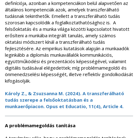
definíciója, azonban a kompetenciákon belül alapvetően az
általános kompetenciák azok, amelyek transzferálható
tudásnak tekinthetők. Emellett a transzferálható tudás
szorosan kapcsolódik a foglalkoztathatósághoz is. A
felsőoktatás és a munka világa közötti kapcsolatot hivatott
erősíteni a munkába integrált tanulás, amely számos
oktatási módszert kínál a transzferálható tudás
fejlesztésére. Az empirikus kutatások alapján a munkaadók
leginkább a diplomás munkavállalók kommunikációs,
együttműködési és prezentációs képességével, valamint
digitális tudásával elégedettek; míg problémamegoldó és
önmenedzselési képességét, illetve reflektív gondolkodását
kifogásolják.
Károly Z., & Zsuzsanna M. (2024). A transzferálható
tudás szerepe a felsőoktatásban és a
munkaerőpiacon. Opus et Educatio, 11(4), Article 4.
A problémamegoldás tanítása