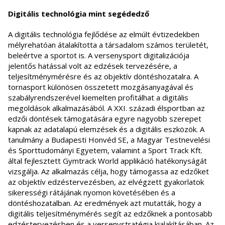
Digitális technológia mint segédedző
A digitális technológia fejlődése az elmúlt évtizedekben
mélyrehatóan átalakította a társadalom számos területét,
beleértve a sportot is. A versenysport digitalizációja
jelentős hatással volt az edzések tervezésére, a
teljesítménymérésre és az objektív döntéshozatalra. A
tornasport különösen összetett mozgásanyagával és
szabályrendszerével kiemelten profitálhat a digitális
megoldások alkalmazásából. A XXI. századi élsportban az
edzői döntések támogatására egyre nagyobb szerepet
kapnak az adatalapú elemzések és a digitális eszközök. A
tanulmány a Budapesti Honvéd SE, a Magyar Testnevelési
és Sporttudományi Egyetem, valamint a Sport Track Kft.
által fejlesztett Gymtrack World applikáció hatékonyságát
vizsgálja. Az alkalmazás célja, hogy támogassa az edzőket
az objektív edzéstervezésben, az elvégzett gyakorlatok
sikerességi rátájának nyomon követésében és a
döntéshozatalban. Az eredmények azt mutatták, hogy a
digitális teljesítménymérés segít az edzőknek a pontosabb
edzéstervezésben és a versenystratégia kialakításában. Az