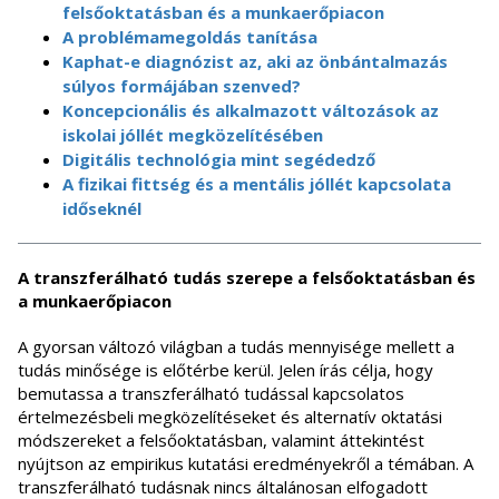
felsőoktatásban és a munkaerőpiacon
A problémamegoldás tanítása
Kaphat-e diagnózist az, aki az önbántalmazás
súlyos formájában szenved?
Koncepcionális és alkalmazott változások az
iskolai jóllét megközelítésében
Digitális technológia mint segédedző
A fizikai fittség és a mentális jóllét kapcsolata
időseknél
A transzferálható tudás szerepe a felsőoktatásban és
a munkaerőpiacon
A gyorsan változó világban a tudás mennyisége mellett a
tudás minősége is előtérbe kerül. Jelen írás célja, hogy
bemutassa a transzferálható tudással kapcsolatos
értelmezésbeli megközelítéseket és alternatív oktatási
módszereket a felsőoktatásban, valamint áttekintést
nyújtson az empirikus kutatási eredményekről a témában. A
transzferálható tudásnak nincs általánosan elfogadott