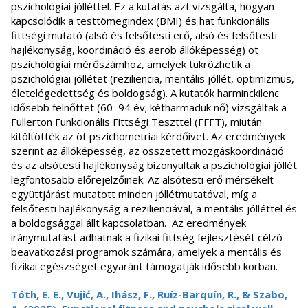
pszichológiai jólléttel. Ez a kutatás azt vizsgálta, hogyan
kapcsolódik a testtömegindex (BMI) és hat funkcionális
fittségi mutató (alsó és felsőtesti erő, alsó és felsőtesti
hajlékonyság, koordináció és aerob állóképesség) öt
pszichológiai mérőszámhoz, amelyek tükrözhetik a
pszichológiai jóllétet (reziliencia, mentális jóllét, optimizmus,
életelégedettség és boldogság). A kutatók harminckilenc
idősebb felnőttet (60–94 év; kétharmaduk nő) vizsgáltak a
Fullerton Funkcionális Fittségi Teszttel (FFFT), miután
kitöltötték az öt pszichometriai kérdőívet. Az eredmények
szerint az állóképesség, az összetett mozgáskoordináció
és az alsótesti hajlékonyság bizonyultak a pszichológiai jóllét
legfontosabb előrejelzőinek. Az alsótesti erő mérsékelt
együttjárást mutatott minden jóllétmutatóval, míg a
felsőtesti hajlékonyság a rezilienciával, a mentális jólléttel és
a boldogsággal állt kapcsolatban. Az eredmények
iránymutatást adhatnak a fizikai fittség fejlesztését célzó
beavatkozási programok számára, amelyek a mentális és
fizikai egészséget egyaránt támogatják idősebb korban.
Tóth, E. E., Vujić, A., Ihász, F., Ruíz-Barquín, R., & Szabo,