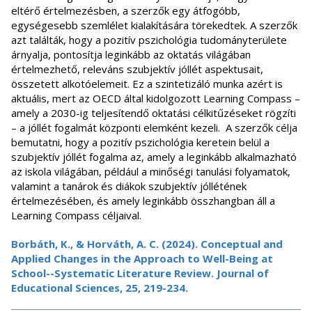
eltérő értelmezésben, a szerzők egy átfogóbb,
egységesebb szemlélet kialakítására törekedtek. A szerzők
azt találták, hogy a pozitív pszichológia tudományterülete
árnyalja, pontosítja leginkább az oktatás világában
értelmezhető, releváns szubjektív jóllét aspektusait,
összetett alkotóelemeit. Ez a szintetizáló munka azért is
aktuális, mert az OECD által kidolgozott Learning Compass –
amely a 2030-ig teljesítendő oktatási célkitűzéseket rögzíti
– a jóllét fogalmát központi elemként kezeli. A szerzők célja
bemutatni, hogy a pozitív pszichológia keretein belül a
szubjektív jóllét fogalma az, amely a leginkább alkalmazható
az iskola világában, például a minőségi tanulási folyamatok,
valamint a tanárok és diákok szubjektív jóllétének
értelmezésében, és amely leginkább összhangban áll a
Learning Compass céljaival.
Borbáth, K., & Horváth, A. C. (2024). Conceptual and
Applied Changes in the Approach to Well-Being at
School--Systematic Literature Review. Journal of
Educational Sciences, 25, 219-234.