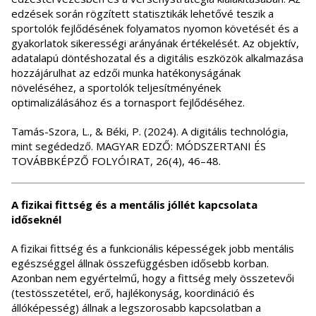
edzések során rögzített statisztikák lehetővé teszik a
sportolók fejlődésének folyamatos nyomon követését és a
gyakorlatok sikerességi arányának értékelését. Az objektív,
adatalapú döntéshozatal és a digitális eszközök alkalmazása
hozzájárulhat az edzői munka hatékonyságának
növeléséhez, a sportolók teljesítményének
optimalizálásához és a tornasport fejlődéséhez.
Tamás-Szora, L., & Béki, P. (2024). A digitális technológia,
mint segédedző. MAGYAR EDZŐ: MÓDSZERTANI ÉS
TOVÁBBKÉPZŐ FOLYÓIRAT, 26(4), 46–48.
A fizikai fittség és a mentális jóllét kapcsolata
időseknél
A fizikai fittség és a funkcionális képességek jobb mentális
egészséggel állnak összefüggésben idősebb korban.
Azonban nem egyértelmű, hogy a fittség mely összetevői
(testösszetétel, erő, hajlékonyság, koordináció és
állóképesség) állnak a legszorosabb kapcsolatban a