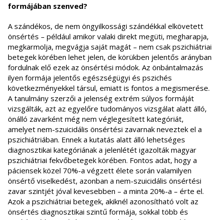
formájában szenved?
A szándékos, de nem öngyilkossági szándékkal elkövetett
önsértés – például amikor valaki direkt megüti, megharapja,
megkarmolja, megvágja saját magát – nem csak pszichiátriai
betegek körében lehet jelen, de körükben jelentős arányban
fordulnak elő ezek az önsértési módok. Az önbántalmazás
ilyen formája jelentős egészségügyi és pszichés
következményekkel társul, emiatt is fontos a megismerése.
A tanulmány szerzői a jelenség extrém súlyos formáját
vizsgálták, azt az egyelőre tudományos vizsgálat alatt álló,
önálló zavarként még nem véglegesített kategóriát,
amelyet nem-szuicidális önsértési zavarnak neveztek el a
pszichiátriában. Ennek a kutatás alatt álló lehetséges
diagnosztikai kategóriának a jelenlétét igazolták magyar
pszichiátriai fekvőbetegek körében. Fontos adat, hogy a
páciensek közel 70%-a végzett élete során valamilyen
önsértő viselkedést, azonban a nem-szuicidális önsértési
zavar szintjét jóval kevesebben – a minta 20%-a – érte el.
Azok a pszichiátriai betegek, akiknél azonosítható volt az
önsértés diagnosztikai szintű formája, sokkal több és