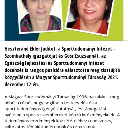
Heszteráné Ekler Juditot, a Sporttudományi Intézet –
Szombathely igazgatóját és Gősi Zsuzsannát, az
Egészségfejlesztési és Sporttudományi Intézet
docensét is rangos pozícióra választotta meg tisztújító
közgyűlésén a Magyar Sporttudományi Társaság 2021.
december 17-én.
A Magyar Sporttudományi Társaság 1996-ban alakult meg
abból a célból, hogy segítse a testnevelés és a
sport tudományos igényű kutatását, és támogatást
nyújtson a sportszakembereket képző intézményeknek. A
tudományos eredmények közzétételéhez rendszeres,
változatos témájú konferenciák és programok