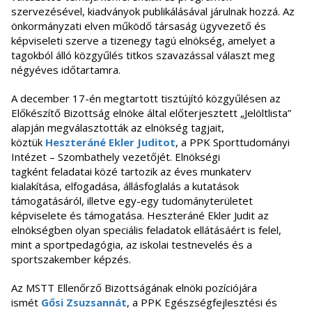
szervezésével, kiadványok publikálásával járulnak hozzá. Az
önkormányzati elven működő társaság ügyvezető és
képviseleti szerve a tizenegy tagú elnökség, amelyet a
tagokból álló közgyűlés titkos szavazással választ meg
négyéves időtartamra.
A december 17-én megtartott tisztújító közgyűlésen az
Előkészítő Bizottság elnöke által előterjesztett „Jelöltlista”
alapján megválasztották az elnökség tagjait,
köztük
Heszteráné Ekler Juditot
, a PPK Sporttudományi
Intézet – Szombathely vezetőjét. Elnökségi
tagként feladatai közé tartozik az éves munkaterv
kialakítása, elfogadása, állásfoglalás a kutatások
támogatásáról, illetve egy-egy tudományterületet
képviselete és támogatása. Heszteráné Ekler Judit az
elnökségben olyan speciális feladatok ellátásáért is felel,
mint a sportpedagógia, az iskolai testnevelés és a
sportszakember képzés.
Az MSTT Ellenőrző Bizottságának elnöki pozíciójára
ismét
Gősi Zsuzsannát
, a PPK Egészségfejlesztési és