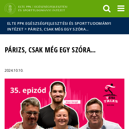
Események
ELTE a
Hírek
sajtóban
ELTE PPK EGÉSZSÉGFEJLESZTÉSI ÉS SPORTTUDOMÁNYI
>
INTÉZET
PÁRIZS, CSAK MÉG EGY SZÓRA...
PÁRIZS, CSAK MÉG EGY SZÓRA...
2024.10.10.