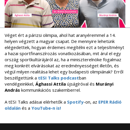
Véget ért a párizsi olimpia, ahol hat aranyéremmel a 14.
helyen végzett a magyar csapat. De mennyire lehetünk
elégedettek, hogyan érdemes megítélni ezt a teljesítményt
a hazai sportfinanszírozás vonatkozásában, mit árul el egy
ország sportkultúrájáról az, ha a miniszterelnöke fogalmaz
meg konkrét elvárásokat az eredményességet illetőn, és
végül milyen realitása lehet egy budapesti olimpiának? Erről
beszélgettünk a
tESI Talks podcast
ban
vendégeinkkel,
Ághassi Attila
újságíróval és
Murányi
András
kommunikációs szakemberrel.
A tESI Talks adásai elérhetők a
Spotify
-on, az
EPER Rádió
oldalán
és a
YouTube-n is!