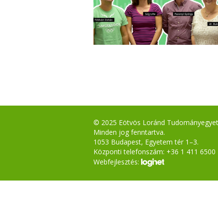
© 2025 Eötvös Loránd Tudományegye
Minden jog fenntartva.
1053 Budapest, Egyetem tér 1–3.
Központi telefonszám: +36 1 411 6500
Webfejlesztés: