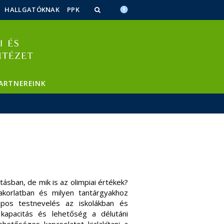
HALLGATÓKNAK
PPK
ARTNEREINK
ásban, de mik is az olimpiai értékek?
korlatban és milyen tantárgyakhoz
pos testnevelés az iskolákban és
kapacitás és lehetőség a délutáni