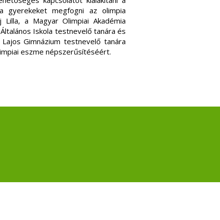
hetőséges kapcsolatot kialakítani a
 a gyerekeket megfogni az olimpia
j Lilla, a Magyar Olimpiai Akadémia
 Általános Iskola testnevelő tanára és
 Lajos Gimnázium testnevelő tanára
limpiai eszme népszerűsítéséért.