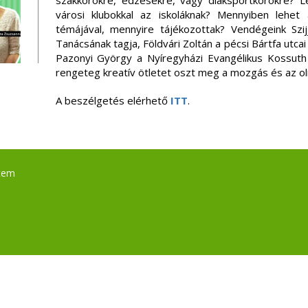
szakkörökre, edzésekre, vagy diáksportkörökre? Le
városi klubokkal az iskoláknak? Mennyiben lehet
témájával, mennyire tájékozottak? Vendégeink Szij
Tanácsának tagja, Földvári Zoltán a pécsi Bártfa utcai
Pazonyi György a Nyíregyházi Evangélikus Kossuth
rengeteg kreatív ötletet oszt meg a mozgás és az o
A beszélgetés elérhető
ITT
.
tem