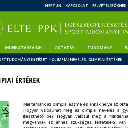
Események
ELTE a
Hírek
NEPTUN
KAPCSOLAT
FELVÉTELIZŐKNEK
sajtóban
MUNKATÁRSAINK
OKTATÁS
TUDOMÁNY
P
>
SPORTTUDOMÁNYI INTÉZET
OLIMPIAI NEVELÉS, OLIMPIAI ÉRTÉKEK
PIAI ÉRTÉKEK
Mai témánk az olimpiai eszme és annak helye az oktat
Hogyan valósulhat meg az olimpiai nevelés a gya
illeszthető be? Hogyan valósul meg a mindenna
megvannak az ehhez szükséges feltételek? Van 