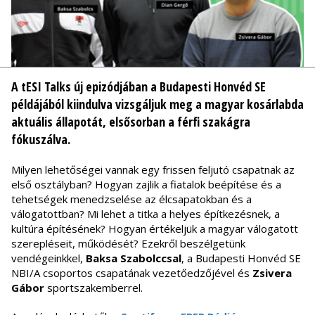
A tESI Talks új epizódjában a Budapesti Honvéd SE
példájából kiindulva vizsgáljuk meg a magyar kosárlabda
aktuális állapotát, elsősorban a férfi szakágra
fókuszálva.
Milyen lehetőségei vannak egy frissen feljutó csapatnak az
első osztályban? Hogyan zajlik a fiatalok beépítése és a
tehetségek menedzselése az élcsapatokban és a
válogatottban? Mi lehet a titka a helyes építkezésnek, a
kultúra építésének? Hogyan értékeljük a magyar válogatott
szerepléseit, működését? Ezekről beszélgetünk
vendégeinkkel,
Baksa Szabolccsal
, a Budapesti Honvéd SE
NBI/A csoportos csapatának vezetőedzőjével és
Zsivera
Gábor
sportszakemberrel.