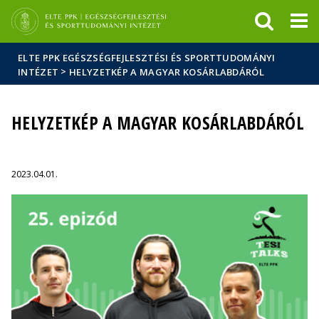
Események
ELTE a
Hírek
sajtóban
ELTE PPK EGÉSZSÉGFEJLESZTÉSI ÉS SPORTTUDOMÁNYI
>
INTÉZET
HELYZETKÉP A MAGYAR KOSÁRLABDÁRÓL
HELYZETKÉP A MAGYAR KOSÁRLABDÁRÓL
2023.04.01.