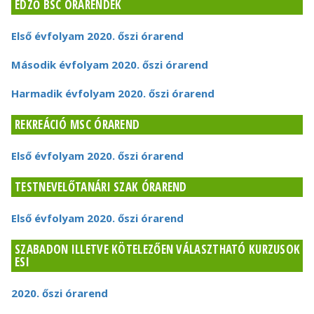
EDZŐ BSC ÓRARENDEK
Első évfolyam 2020. őszi órarend
Második évfolyam 2020. őszi órarend
Harmadik évfolyam 2020. őszi órarend
REKREÁCIÓ MSC ÓRAREND
Első évfolyam 2020. őszi órarend
TESTNEVELŐTANÁRI SZAK ÓRAREND
Első évfolyam 2020. őszi órarend
SZABADON ILLETVE KÖTELEZŐEN VÁLASZTHATÓ KURZUSOK
ESI
2020. őszi órarend