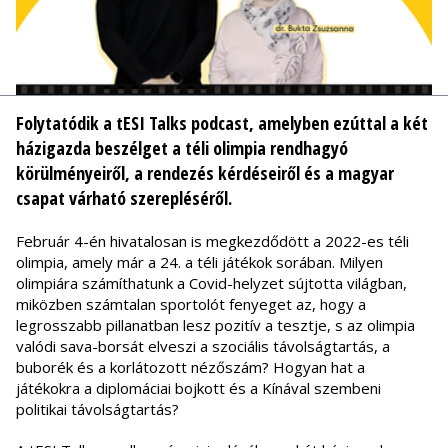
Folytatódik a tESI Talks podcast, amelyben ezúttal a két
házigazda beszélget a téli olimpia rendhagyó
körülményeiről, a rendezés kérdéseiről és a magyar
csapat várható szerepléséről.
Február 4-én hivatalosan is megkezdődött a 2022-es téli
olimpia, amely már a 24. a téli játékok sorában. Milyen
olimpiára számíthatunk a Covid-helyzet sújtotta világban,
miközben számtalan sportolót fenyeget az, hogy a
legrosszabb pillanatban lesz pozitív a tesztje, s az olimpia
valódi sava-borsát elveszi a szociális távolságtartás, a
buborék és a korlátozott nézőszám? Hogyan hat a
játékokra a diplomáciai bojkott és a Kínával szembeni
politikai távolságtartás?