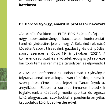
kattintva
.
Dr. Bárdos György, emeritus professor bevezető
„Az elmúlt években az ELTE PPK Egészségfejleszté
négy sporttudománnyal kapcsolatos konferenci
tanulmánykötetünk jelent meg. A Sokszínű rekreáció
követte A sport társadalmi, gazdasági és utánpótlás
sport szerepe a Covid-19 árnyékában (2021).
konferenciasorozat és a kötetek eddig is jól repreze
bár több téma is van még a tarsolyban az eljövendő 
A 2021-es konferencia az utolsó Covid-19 járvány
folytatva annak tematikáját olyan témákkal, amelye
szerepeltek. Címe is ezt fejezi ki: Tanulmányok 
árnyékában. Ebben, a sorozat immáron hatodik 
foglalkozunk a közösségi média sporttal és egész
kultúrafogyasztási szokásokkal a pandémia árnyéká
kapcsolatos különböző kérdésekkel.