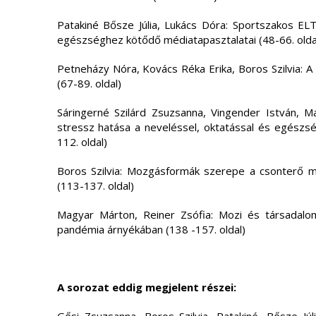
Patakiné Bősze Júlia, Lukács Dóra: Sportszakos EL
egészséghez kötődő médiatapasztalatai (48-66. olda
Petneházy Nóra, Kovács Réka Erika, Boros Szilvia: A
(67-89. oldal)
Sáringerné Szilárd Zsuzsanna, Vingender István, Ma
stressz hatása a neveléssel, oktatással és egészs
112. oldal)
Boros Szilvia: Mozgásformák szerepe a csonterő 
(113-137. oldal)
Magyar Márton, Reiner Zsófia: Mozi és társadalo
pandémia árnyékában (138 -157. oldal)
A sorozat eddig megjelent részei: