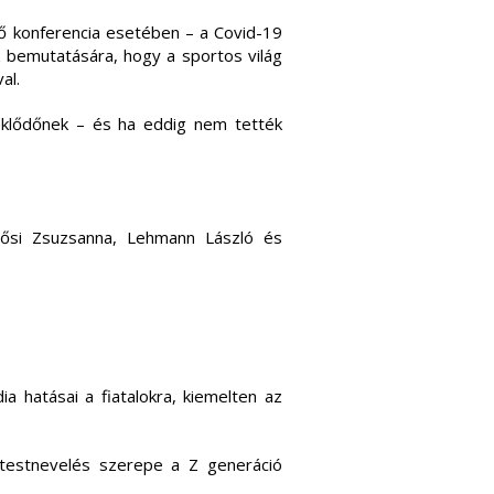
ő konferencia esetében – a Covid-19
k bemutatására, hogy a sportos világ
al.
eklődőnek – és ha eddig nem tették
si Zsuzsanna, Lehmann László és
a hatásai a fiatalokra, kiemelten az
 testnevelés szerepe a Z generáció