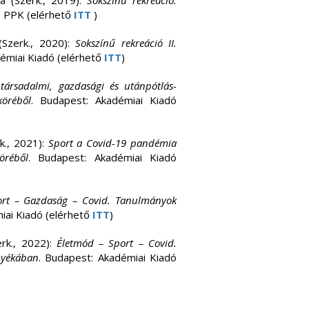
ia (Szerk., 2019):
Sokszínű rekreáció:
E PPK (elérhető
ITT
)
Szerk., 2020):
Sokszínű rekreáció II.
démiai Kiadó (elérhető
ITT
)
társadalmi, gazdasági és utánpótlás-
öréből
. Budapest: Akadémiai Kiadó
k., 2021):
Sport a Covid-19 pandémia
öréből
. Budapest: Akadémiai Kiadó
ort – Gazdaság – Covid. Tanulmányok
iai Kiadó (elérhető
ITT
)
rk., 2022):
Életmód – Sport – Covid.
nyékában
. Budapest: Akadémiai Kiadó