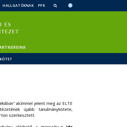
HALLGATÓKNAK
PPK
ARTNEREINK
YKÖTET
yékában”
alcímmel jelent meg az ELTE
tézetének újabb tanulmánykötete,
rton szerkesztett.
advány elérhető a mersz.hu-n
ide