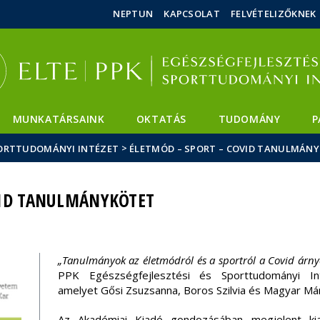
Események
ELTE a
Hírek
NEPTUN
KAPCSOLAT
FELVÉTELIZŐKNEK
sajtóban
MUNKATÁRSAINK
OKTATÁS
TUDOMÁNY
P
>
SPORTTUDOMÁNYI INTÉZET
ÉLETMÓD – SPORT – COVID TANULMÁN
VID TANULMÁNYKÖTET
„Tanulmányok az életmódról és a sportról a Covid árn
PPK Egészségfejlesztési és Sporttudományi In
amelyet Gősi Zsuzsanna, Boros Szilvia és Magyar Má
Az Akadémiai Kiadó gondozásában megjelent ki