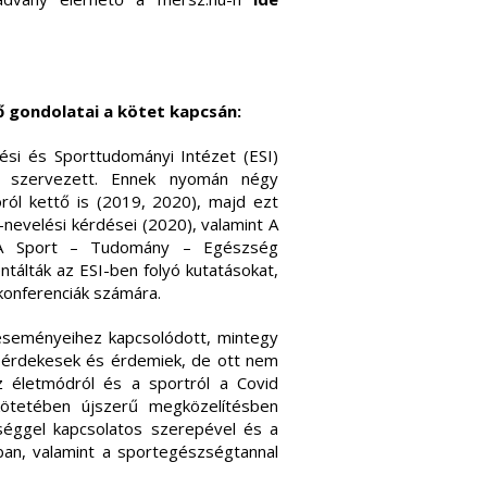
 gondolatai a kötet kapcsán:
si és Sporttudományi Intézet (ESI)
át szervezett. Ennek nyomán négy
ról kettő is (2019, 2020), majd ezt
-nevelési kérdései (2020), valamint A
 A Sport – Tudomány – Egészség
ntálták az ESI-ben folyó kutatásokat,
konferenciák számára.
 eseményeihez kapcsolódott, mintegy
k érdekesek és érdemiek, de ott nem
az életmódról és a sportról a Covid
kötetében újszerű megközelítésben
séggel kapcsolatos szerepével és a
ban, valamint a sportegészségtannal