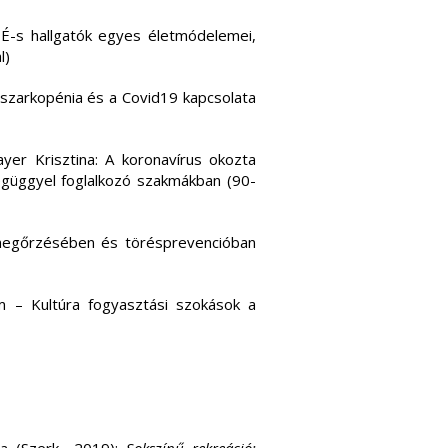
TÉ-s hallgatók egyes életmódelemei,
l)
 szarkopénia és a Covid19 kapcsolata
yer Krisztina: A koronavírus okozta
égüggyel foglalkozó szakmákban (90-
megőrzésében és törésprevencióban
m – Kultúra fogyasztási szokások a