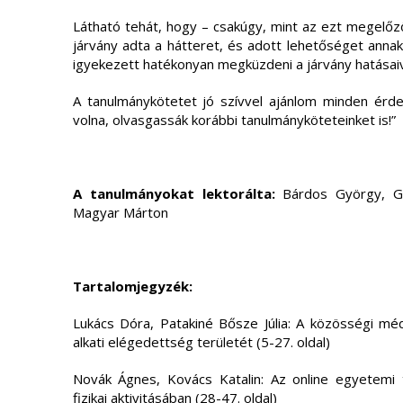
Látható tehát, hogy – csakúgy, mint az ezt megelőz
járvány adta a hátteret, és adott lehetőséget anna
igyekezett hatékonyan megküzdeni a járvány hatásaiv
A tanulmánykötetet jó szívvel ajánlom minden érd
volna, olvasgassák korábbi tanulmányköteteinket is!”
A tanulmányokat lektorálta:
Bárdos György, Gő
Magyar Márton
Tartalomjegyzék:
Lukács Dóra, Patakiné Bősze Júlia: A közösségi médi
alkati elégedettség területét (5-27. oldal)
Novák Ágnes, Kovács Katalin: Az online egyetemi
fizikai aktivitásában (28-47. oldal)