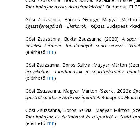
Gősi Zsuzsanna, Boros Szilvia, Patakiné, Bősze Júl
Tanulmányok a rekreáció témaköréből
. Budapest: ELT
Gősi Zsuzsanna, Bárdos György, Magyar Márton (
Egészségmegőrzés – Életkorok – Képzés
. Budapest: Aka
Gősi Zsuzsanna, Bukta Zsuzsanna (2020):
A sport 
nevelési kérdései
.
Tanulmányok sportszervezés témak
(elérhető
ITT
)
Gősi Zsuzsanna, Boros Szilvia, Magyar Márton (Szer
árnyékában. Tanulmányok a sporttudomány témak
(elérhető
ITT
)
Gősi Zsuzsanna, Magyar Márton (Szerk., 2022):
Sp
sportról sportszervezői nézőpontból
. Budapest: Akadém
Gősi Zsuzsanna, Boros Szilvia, Magyar Márton (Sze
Tanulmányok az életmódról és a sportról a Covid ár
(elérhető
ITT
)