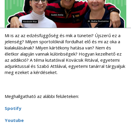
Mi is az az edzésfüggőség és mik a tünetei? Újszerű ez a
jelenség? Milyen sportolóknál fordulhat elő és mi az oka a
kialakulásának? Milyen kártékony hatása van? Nem és
életkor alapján vannak különbségek? Hogyan kezelhető ez
az addikció? A téma kutatóival Kovácsik Ritával, egyetemi
adjunktussal és Szabó Attilával, egyetemi tanárral tárgyaljuk
meg ezeket a kérdéseket.
Meghallgatható az alábbi felületeken:
Spotify
Youtube