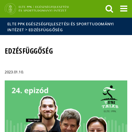
Események
ELTE a
Hírek
sajtóban
ELTE PPK EGÉSZSÉGFEJLESZTÉSI ÉS SPORTTUDOMÁNYI
>
INTÉZET
EDZÉSFÜGGŐSÉG
EDZÉSFÜGGŐSÉG
2023.01.10.