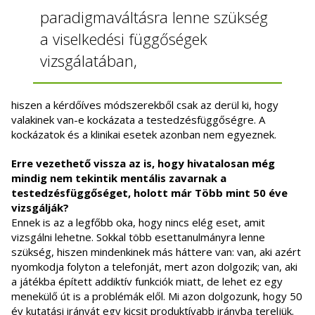
paradigmaváltásra lenne szükség
a viselkedési függőségek
vizsgálatában,
hiszen a kérdőíves módszerekből csak az derül ki, hogy
valakinek van-e kockázata a testedzésfüggőségre. A
kockázatok és a klinikai esetek azonban nem egyeznek.
Erre vezethető vissza az is, hogy hivatalosan még
mindig nem tekintik mentális zavarnak a
testedzésfüggőséget, holott már Több mint 50 éve
vizsgálják?
Ennek is az a legfőbb oka, hogy nincs elég eset, amit
vizsgálni lehetne. Sokkal több esettanulmányra lenne
szükség, hiszen mindenkinek más háttere van: van, aki azért
nyomkodja folyton a telefonját, mert azon dolgozik; van, aki
a játékba épített addiktív funkciók miatt, de lehet ez egy
menekülő út is a problémák elől. Mi azon dolgozunk, hogy 50
év kutatási irányát egy kicsit produktívabb irányba tereljük.