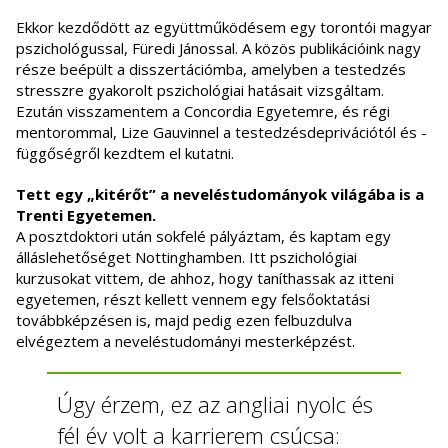
Ekkor kezdődött az együttműködésem egy torontói magyar
pszichológussal, Füredi Jánossal. A közös publikációink nagy
része beépült a disszertációmba, amelyben a testedzés
stresszre gyakorolt pszichológiai hatásait vizsgáltam.
Ezután visszamentem a Concordia Egyetemre, és régi
mentorommal, Lize Gauvinnel a testedzésdeprivációtól és -
függőségről kezdtem el kutatni.
Tett egy „kitérőt” a neveléstudományok világába is a
Trenti Egyetemen.
A posztdoktori után sokfelé pályáztam, és kaptam egy
álláslehetőséget Nottinghamben. Itt pszichológiai
kurzusokat vittem, de ahhoz, hogy taníthassak az itteni
egyetemen, részt kellett vennem egy felsőoktatási
továbbképzésen is, majd pedig ezen felbuzdulva
elvégeztem a neveléstudományi mesterképzést.
Úgy érzem, ez az angliai nyolc és
fél év volt a karrierem csúcsa: