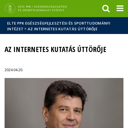
Események
ELTE a
Hírek
sajtóban
ELTE PPK EGÉSZSÉGFEJLESZTÉSI ÉS SPORTTUDOMÁNYI
>
INTÉZET
AZ INTERNETES KUTATÁS ÚTTÖRŐJE
AZ INTERNETES KUTATÁS ÚTTÖRŐJE
2024.04.20.