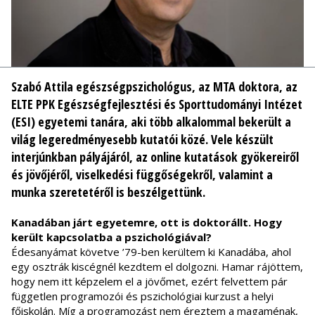
Szabó Attila egészségpszichológus, az MTA doktora, az
ELTE PPK Egészségfejlesztési és Sporttudományi Intézet
(ESI) egyetemi tanára, aki több alkalommal bekerült a
világ legeredményesebb kutatói közé. Vele készült
interjúnkban pályájáról, az online kutatások gyökereiről
és jövőjéről, viselkedési függőségekről, valamint a
munka szeretetéről is beszélgettünk.
Kanadában járt egyetemre, ott is doktorállt. Hogy
került kapcsolatba a pszichológiával?
Édesanyámat követve ’79-ben kerültem ki Kanadába, ahol
egy osztrák kiscégnél kezdtem el dolgozni. Hamar rájöttem,
hogy nem itt képzelem el a jövőmet, ezért felvettem pár
független programozói és pszichológiai kurzust a helyi
főiskolán. Míg a programozást nem éreztem a magaménak,