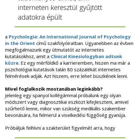
interneten keresztül gyűjtött
adatokra épült
a
Psychologia: An International Journal of Psychology
in the Orient
című szakfolyóiratban. Ugyanebben az évben
megfogalmazunk egy útmutatót az internetes
kutatásokhoz, amit a
Clinical Kinesiologyban adtunk
közre
. Ez egy mérföldkő a karrieremben, hiszen ma már a
pszichológiai kutatások talán 80 százalékát internetes
felmérések adják. Azt hiszem, erre lehet büszkének lenni.
Mivel foglalkozik mostanában leginkább?
Jelenleg egy spanyol kollégámmal próbálunk egy olyan
módszert vagy diagnosztikai eszközt kifejleszteni, amivel
szűrhető lenne, mikor van szükség medikális szakember
bevonására, ha felmerül a viselkedési függőség gyanúja.
Próbáljuk felhívni a szakterület figyelmét arra, hogy