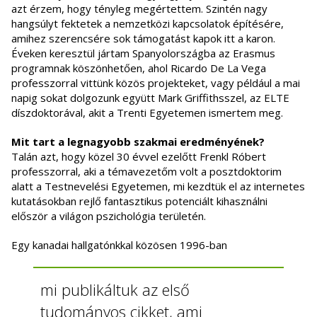
azt érzem, hogy tényleg megértettem. Szintén nagy
hangsúlyt fektetek a nemzetközi kapcsolatok építésére,
amihez szerencsére sok támogatást kapok itt a karon.
Éveken keresztül jártam Spanyolországba az Erasmus
programnak köszönhetően, ahol Ricardo De La Vega
professzorral vittünk közös projekteket, vagy például a mai
napig sokat dolgozunk együtt Mark Griffithsszel, az ELTE
díszdoktorával, akit a Trenti Egyetemen ismertem meg.
Mit tart a legnagyobb szakmai eredményének?
Talán azt, hogy közel 30 évvel ezelőtt Frenkl Róbert
professzorral, aki a témavezetőm volt a posztdoktorim
alatt a Testnevelési Egyetemen, mi kezdtük el az internetes
kutatásokban rejlő fantasztikus potenciált kihasználni
először a világon pszichológia területén.
Egy kanadai hallgatónkkal közösen 1996-ban
mi publikáltuk az első
tudományos cikket, ami