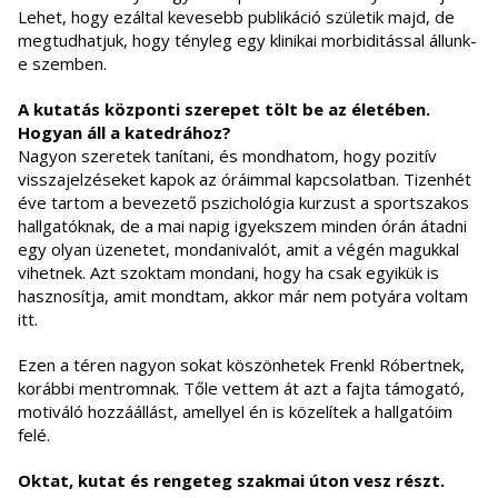
Lehet, hogy ezáltal kevesebb publikáció születik majd, de
megtudhatjuk, hogy tényleg egy klinikai morbiditással állunk-
e szemben.
A kutatás központi szerepet tölt be az életében.
Hogyan áll a katedrához?
Nagyon szeretek tanítani, és mondhatom, hogy pozitív
visszajelzéseket kapok az óráimmal kapcsolatban. Tizenhét
éve tartom a bevezető pszichológia kurzust a sportszakos
hallgatóknak, de a mai napig igyekszem minden órán átadni
egy olyan üzenetet, mondanivalót, amit a végén magukkal
vihetnek. Azt szoktam mondani, hogy ha csak egyikük is
hasznosítja, amit mondtam, akkor már nem potyára voltam
itt.
Ezen a téren nagyon sokat köszönhetek Frenkl Róbertnek,
korábbi mentromnak. Tőle vettem át azt a fajta támogató,
motiváló hozzáállást, amellyel én is közelítek a hallgatóim
felé.
Oktat, kutat és rengeteg szakmai úton vesz részt.