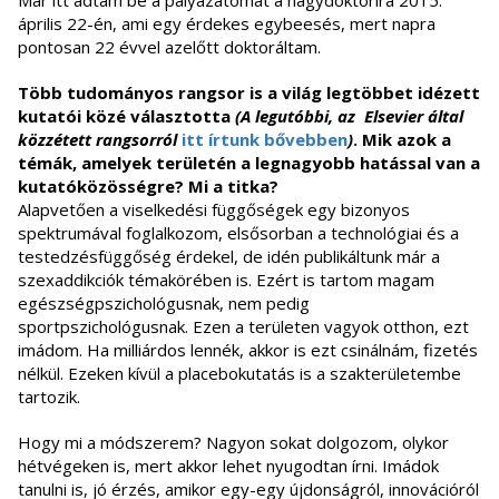
Már itt adtam be a pályázatomat a nagydoktorira 2015.
április 22-én, ami egy érdekes egybeesés, mert napra
pontosan 22 évvel azelőtt doktoráltam.
Több tudományos rangsor is a világ legtöbbet idézett
kutatói közé választotta
(A legutóbbi, az Elsevier által
közzétett rangsorról
itt írtunk bővebben
)
.
Mik azok a
témák, amelyek területén a legnagyobb hatással van a
kutatóközösségre? Mi a titka?
Alapvetően a viselkedési függőségek egy bizonyos
spektrumával foglalkozom, elsősorban a technológiai és a
testedzésfüggőség érdekel, de idén publikáltunk már a
szexaddikciók témakörében is. Ezért is tartom magam
egészségpszichológusnak, nem pedig
sportpszichológusnak. Ezen a területen vagyok otthon, ezt
imádom. Ha milliárdos lennék, akkor is ezt csinálnám, fizetés
nélkül. Ezeken kívül a placebokutatás is a szakterületembe
tartozik.
Hogy mi a módszerem? Nagyon sokat dolgozom, olykor
hétvégeken is, mert akkor lehet nyugodtan írni. Imádok
tanulni is, jó érzés, amikor egy-egy újdonságról, innovációról