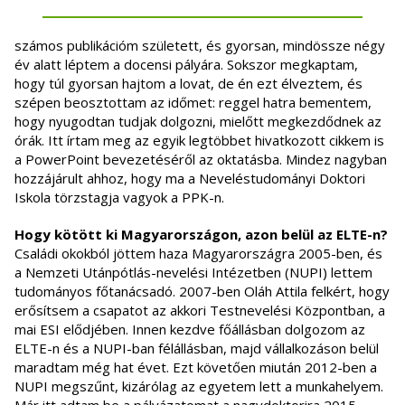
számos publikációm született, és gyorsan, mindössze négy
év alatt léptem a docensi pályára. Sokszor megkaptam,
hogy túl gyorsan hajtom a lovat, de én ezt élveztem, és
szépen beosztottam az időmet: reggel hatra bementem,
hogy nyugodtan tudjak dolgozni, mielőtt megkezdődnek az
órák. Itt írtam meg az egyik legtöbbet hivatkozott cikkem is
a PowerPoint bevezetéséről az oktatásba. Mindez nagyban
hozzájárult ahhoz, hogy ma a Neveléstudományi Doktori
Iskola törzstagja vagyok a PPK-n.
Hogy kötött ki Magyarországon, azon belül az ELTE-n?
Családi okokból jöttem haza Magyarországra 2005-ben, és
a Nemzeti Utánpótlás-nevelési Intézetben (NUPI) lettem
tudományos főtanácsadó. 2007-ben Oláh Attila felkért, hogy
erősítsem a csapatot az akkori Testnevelési Központban, a
mai ESI elődjében. Innen kezdve főállásban dolgozom az
ELTE-n és a NUPI-ban félállásban, majd vállalkozáson belül
maradtam még hat évet. Ezt követően miután 2012-ben a
NUPI megszűnt, kizárólag az egyetem lett a munkahelyem.