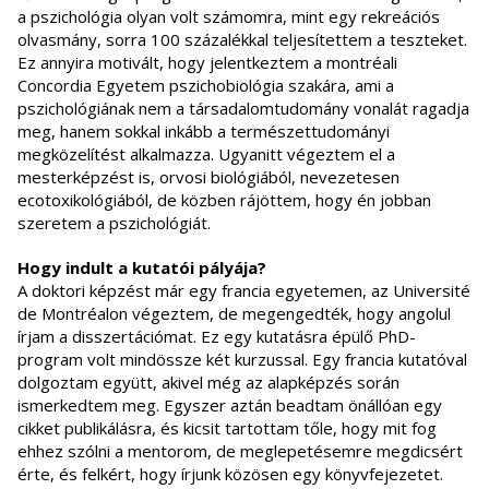
a pszichológia olyan volt számomra, mint egy rekreációs
olvasmány, sorra 100 százalékkal teljesítettem a teszteket.
Ez annyira motivált, hogy jelentkeztem a montréali
Concordia Egyetem pszichobiológia szakára, ami a
pszichológiának nem a társadalomtudomány vonalát ragadja
meg, hanem sokkal inkább a természettudományi
megközelítést alkalmazza. Ugyanitt végeztem el a
mesterképzést is, orvosi biológiából, nevezetesen
ecotoxikológiából, de közben rájöttem, hogy én jobban
szeretem a pszichológiát.
Hogy indult a kutatói pályája?
A doktori képzést már egy francia egyetemen, az Université
de Montréalon végeztem, de megengedték, hogy angolul
írjam a disszertációmat. Ez egy kutatásra épülő PhD-
program volt mindössze két kurzussal. Egy francia kutatóval
dolgoztam együtt, akivel még az alapképzés során
ismerkedtem meg. Egyszer aztán beadtam önállóan egy
cikket publikálásra, és kicsit tartottam tőle, hogy mit fog
ehhez szólni a mentorom, de meglepetésemre megdicsért
érte, és felkért, hogy írjunk közösen egy könyvfejezetet.