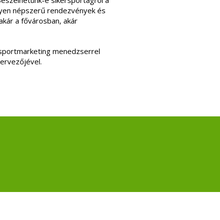
Beszélhetünk-e sikersportágról a
ilyen népszerű rendezvények és
 akár a fővárosban, akár
portmarketing menedzserrel
ervezőjével.