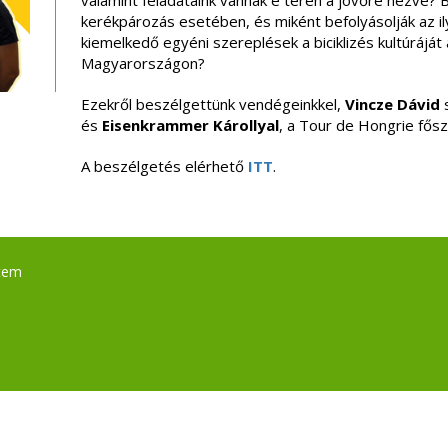
valamint feladataink vannak e téren a jövőre nézve? 
kerékpározás esetében, és miként befolyásolják az 
kiemelkedő egyéni szereplések a biciklizés kultúráját
Magyarországon?
Ezekről beszélgettünk vendégeinkkel,
Vincze Dávid
s
és
Eisenkrammer Károllyal
, a Tour de Hongrie fősz
A beszélgetés elérhető
ITT
.
tem