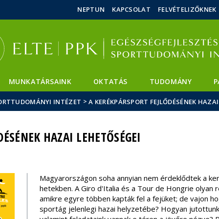
Események
ELTE a
Hírek
NEPTUN
KAPCSOLAT
FELVÉTELIZŐKNEK
sajtóban
MUNKATÁRSAINK
OKTATÁS
TUDOMÁNY
P
>
SPORTTUDOMÁNYI INTÉZET
A KERÉKPÁRSPORT FEJLŐDÉSÉNEK HAZAI
DÉSÉNEK HAZAI LEHETŐSÉGEI
Magyarországon soha annyian nem érdeklődtek a keré
hetekben. A Giro d'Italia és a Tour de Hongrie olyan
amikre egyre többen kapták fel a fejüket; de vajon ho
sportág jelenlegi hazai helyzetébe? Hogyan jutottunk 