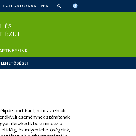
HALLGATÓKNAK
PPK
ARTNEREINK
 LEHETŐSÉGEI
kpársport iránt, mint az elmúlt
 rendkívüli eseménynek számítanak,
gyan illeszkedik bele mindez a
el idáig, és milyen lehetőségeink,