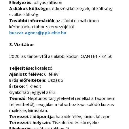
Elhelyezés:
pályaszálláson
A diákok költségei:
étkezési költségek, útiköltség,
szállás költség
További információk
az alábbi e-mail címen
kérhetőek a tábor szervezőjétől:
huszar.agnes@ppk.elte.hu
3. Vízitábor
2020-as tantervtől az alábbi kódon: OANTE17-6150
Teljesítése:
kötelező
Ajánlott féléve:
6. félév
Erős előfeltétele:
Úszás 2.
Értéke:
1 kredit
Gyakorlati jeggyel zárul.
Teendő:
Neptunos tárgyfelvétel (enélkül a tábor nem
teljesíthető!); reagálás a táborhoz kapcsolódó kurzus
mailekre, kiírásokra.
Tervezett időpontja:
hatodik félév, június közepe
Tervezett helyszín:
Tiszafüred és környéke
Elhelyezés:
saját sátrakban (!)