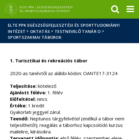
Események
ELTE a
Hírek
sajtóban
ELTE PPK EGÉSZSÉGFEJLESZTÉSI ÉS SPORTTUDOMÁNYI
>
>
>
INTÉZET
OKTATÁS
TESTNEVELŐ TANÁR O
SPORTSZAKMAI TÁBOROK
1. Turisztikai és rekreációs tábor
2020-as tanévtől az alábbi kódon: OANTE17-3124
Teljesítése:
kötelező
Ajánlott féléve:
1. félév
Előfeltétel:
nincs
Értéke:
1 kredit
Gyakorlati jeggyel zárul.
Teendő:
Neptunos tárgyfelvétel (enélkül a tábor nem
teljesíthető!); reagálás a táborhoz kapcsolódó kurzus
mailekre, kiírásokra.
Tervezett időpontja:
első félév, szeptember eleje