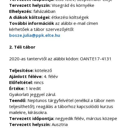
Tervezett helyszín:
Visegrád és környéke
Elhelyezés:
faházakban
A diákok költségei:
étkezési költségek
További információk
az alábbi e-mail címen
kérhetőek a tábor szervezőjétől:
bosze.julia@ppk.elte.hu
2. Téli tábor
2020-as tantervtől az alábbi kódon: OANTE17-4131
Teljesítése:
kötelező
Ajánlott féléve:
4. félév
Előfeltétel:
nincs
Értéke:
1 kredit
Gyakorlati jeggyel zárul.
Teendő:
Neptunos tárgyfelvétel (enélkül a tábor nem
teljesíthető!); reagálás a táborhoz kapcsolódó kurzus
mailekre, kiírásokra.
Tervezett időpontja:
negyedik félév, március közepe
Tervezett helyszín:
Ausztria