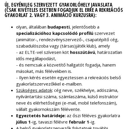
ÚJ, EGYÉNILEG SZERVEZETT GYAKORLÓHELY JAVASLATA
(CSAK KIVÉTELES ESETBEN FOGADJUK EL ERRE A REKREÁCIÓS
GYAKORLAT 2. VAGY 3. ANIMÁCIÓ KURZUSRA):
olyan, általában
budapesti
, jelentősebb a
specializációhoz kapcsolódó profilú
szervezet
(animátor-, rendezvényszervező-, csapatépítő cég,
szabadulószoba vagy (társas)játék klub), amely
- az ELTE-vel szívesen köt
hosszútávú
, határozatlan
idős megállapodást,
- és nemcsak a közvetítő hallgatót fogadja, hanem
másokat, más félévekben is.
- Ilyen kérés esetén egyeztessen a rekreációs belső
gyakorlatszervezőkkel e-mailben.
Szükséges adatok
: cég neve, székhelye, adószáma,
nyilvántartási száma, számlaszáma, külső instruktor
neve és elérhetőségei (e-mail, mobil telefonszám),
vállalt gyakornokszám félévente.
Egyeztetés határideje:
az őszi féléves gyakorlatra
július 1
-ig, tavaszi félévre
február 1
-ig.
A belső gyakorlatszervezők folytatnak további,