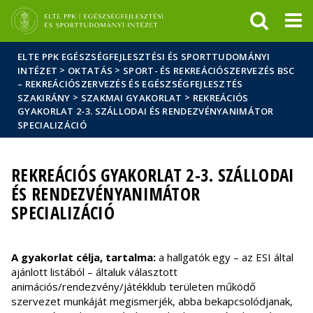
Események
ELTE a
Hírek
sajtóban
ELTE PPK EGÉSZSÉGFEJLESZTÉSI ÉS SPORTTUDOMÁNYI
>
>
INTÉZET
OKTATÁS
SPORT- ÉS REKREÁCIÓSZERVEZÉS BSC
– REKREÁCIÓSZERVEZÉS ÉS EGÉSZSÉGFEJLESZTÉS
>
>
SZAKIRÁNY
SZAKMAI GYAKORLAT
REKREÁCIÓS
GYAKORLAT 2-3. SZÁLLODAI ÉS RENDEZVÉNYANIMÁTOR
SPECIALIZÁCIÓ
REKREÁCIÓS GYAKORLAT 2-3. SZÁLLODAI
ÉS RENDEZVÉNYANIMÁTOR
SPECIALIZÁCIÓ
A gyakorlat célja, tartalma:
a hallgatók egy – az ESI által
ajánlott listából – általuk választott
animációs/rendezvény/játékklub területen működő
szervezet munkáját megismerjék, abba bekapcsolódjanak,