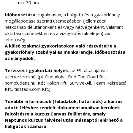
min. 70 óra
Időbeosztása:
rugalmasan, a hallgató és a gyakorlóhely
megállapodása szerinti ütemezésben (jellemzően
hétköznap délutánonként és/vagy hétvégenként, valamint
oktatási szünetekben és a vizsgaidőszak elején) van
lehetőség.
A külső szakmai gyakorlatokon való részvételre a
gyakorlóhely szabályai és munkarendje, időbeosztása
az irányadók.
Tervezett gyakorlati helyek:
az ESI által ajánlott
szervezeteknél (pl. Club Aloha, Find The Cloud Bt.,
homoludens.hu, Két Kolibri Kft., Survive-All, Team Rekreáció
Kft., tisztadili.com Kft.)
További információk (feladatok, határidők) a kurzus
adott félévhez rendelt dokumentumaiban kerülnek
feltöltésre a kurzus Canvas felületére, amely
Neptunos kurzus felvétel után másnaptól elérhető a
hallgatók számára.