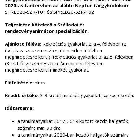
2020-as tantervben az alábbi Neptun tárgykódokon:
SPREB20-SZR-101 és SPREB20-SZR-102
Teljesítése kötelező a Szállodai és
rendezvényanimátor specializáción.
Ajánlott féléve:
Rekreációs gyakorlat 2. a 4. félévben (2.
évf., tavaszi szemeszter; de minden félévben
meghirdetésre kerül), Rekreációs gyakorlat 3. az 5. félévben
(3. évf. őszi szemeszter). Ám minden félévben
meghirdetésre kerül mindkét gyakorlat.
Előfeltétele:
nincs.
Kredit-értéke:
3-3 kredit mindkét gyakorlati kurzus esetén.
Időtartama:
a tanulmányaikat 2017-2019 között kezdő hallgatók
számára min. 90 óra,
a tanulmányaikat 2020-ban kezdő hallgatók számára