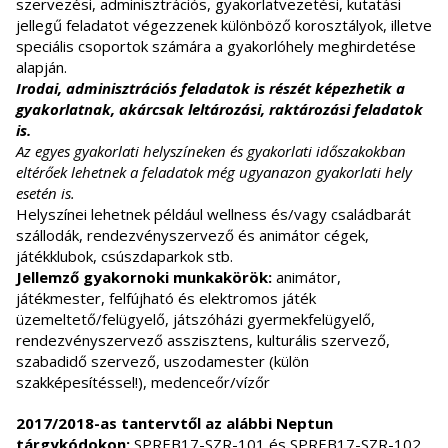
szervezési, adminisztrációs, gyakorlatvezetési, kutatási
jellegű feladatot végezzenek különböző korosztályok, illetve
speciális csoportok számára a gyakorlóhely meghirdetése
alapján.
Irodai, adminisztrációs feladatok is részét képezhetik a
gyakorlatnak, akárcsak leltározási, raktározási feladatok
is.
Az egyes gyakorlati helyszíneken és gyakorlati időszakokban
eltérőek lehetnek a feladatok még ugyanazon gyakorlati hely
esetén is.
Helyszínei lehetnek például wellness és/vagy családbarát
szállodák, rendezvényszervező és animátor cégek,
játékklubok, csúszdaparkok stb.
Jellemző gyakornoki munkakörök:
animátor,
játékmester, felfújható és elektromos játék
üzemeltető/felügyelő, játszóházi gyermekfelügyelő,
rendezvényszervező asszisztens, kulturális szervező,
szabadidő szervező, uszodamester (külön
szakképesítéssel!), medenceőr/vízőr
2017/2018-as tantervtől az alábbi Neptun
tárgykódokon:
SPREB17-SZR-101 és SPREB17-SZR-102